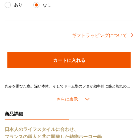
あり
なし
ギフトラッピングについて
カートに入れる
丸みを帯びた底、深い本体、そしてドーム型のフタが効率的に熱と蒸気の対流を促し、食材に均一に熱を伝えるココット・エブリィ。炊飯だけでなく、煮込み・揚げ物・蒸し料理など多彩な調理に対応します。コンパクトなのでスマートに収納できるのも特徴です。インナーリッドを使える設計により、吹きこぼれを防止。※インナーリッドは別売りです。5合までの炊飯が可能です。
地中海の深い海から着想を得た艶やかなブルーグリーンの表面は、陽光を受けた水面のようにきらめき、クラシックなライトゴールドノブが時代を超えた洗練を添えています。
ル・クルーゼの鍋は、熱をしっかり蓄えて食材をやさしく包み込む鋳物ホーロー製。フタの3か所にある小さな突起がゆっくりと余分な蒸気を逃すことで、素材本来の美味しさを引き出し旨みをしっかり閉じ込めます。内側には「ブラックマットホーロー」加工を施し、食材がくっつきにくく、焼き付けから煮込みまで幅広く活躍します。色移りもしにくいので、お手入れも簡単です。
商品詳細
《分量の目安》
■サイズ20
日本人のライフスタイルに合わせ、
人数：3～5人分
フランスの職人と共に開発した鋳物ホーロー鍋、