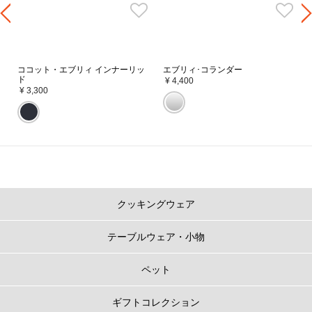
ココット・エブリィ インナーリッ
エブリィ･コランダー
ド
¥ 4,400
¥ 3,300
コンパクト設計
クッキングウェア
径が小さいので、調理中に隣のお鍋とぶつかるなんてこともありません。オ
ーブンのサイズを気にすることなくオーブン料理だって楽しめます。
収納を選ばず、あえてキッチンに出しておきたくなるような多彩なカラーリ
テーブルウェア・小物
ングとデザインにこだわりました。
ペット
ココット・エブリィの深さ
ギフトコレクション