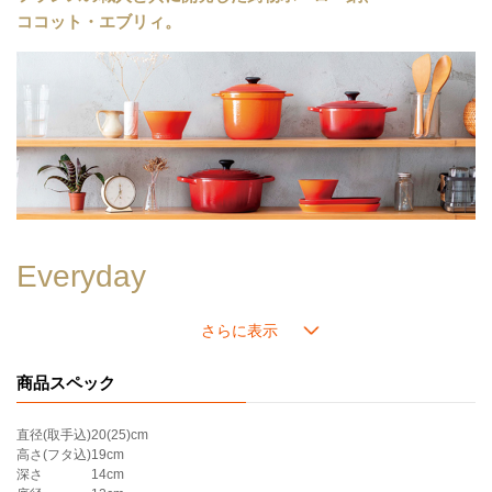
炊飯：5合まで
ココット・エブリィ。
カレー：約12皿分
＊インナーリッドは別売りです。別売りのインナーリッドは
≪こちら≫
。
＊炊飯の目安：5合まで
＊内側はブラックマットホーローです。
＊ツマミのカラーは画像でご確認ください。
＊ステンレス製のシルバー以外のツマミ(ゴールド、ライトゴールド、カッパー等)の付いたフタは食洗器の使用をお避け下さい。変色する可能性があります。
Everyday
毎日
特別な日だけではなく、毎日、毎食使ってほしい。
だから使い易さとサイズ感にとことんこだわりました。
商品スペック
Everyone
直径(取手込)
20(25)cm
高さ(フタ込)
19cm
みんなに
深さ
14cm