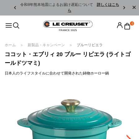
くはこちら
令和8年熊本地震によるお届け遅延について
詳しくはこち
ら
0
ホーム
新製品・キャンペーン
ブルーリビエラ
ココット・エブリィ 20 ブルー リビエラ (ライトゴ
ールドツマミ)
日本人のライフスタイルに合わせて開発された鋳物ホーロー鍋