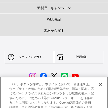
コンパクトでありながらも十分な容量を保つため深さのあるかたちに。
深さがある分、炊飯や煮物、煮込みはもちろん、揚げ物にも向いています。
新製品・キャンペーン
ブラックマットホーロー(内側)
WEB限定
ル ・クルーゼのスキレットやグリルと同じブラックマットホーロ ー加工を内
素材から探す
側に施しました。
油馴染みがよく、焼き付けるお料理にも最適。
ステインや細かいヒビが目立ちにくいので、鋳物ホーロー鍋を初めてお使い
いただく方にもおすすめです。
ショッピングガイド
企業情報
専用のインナーリッド(内フタ)
※別売り
日本の土鍋よりヒントを得たインナーリッド（内フタ）をストーンウェアで
開発しました。炊飯や煮物を調理する際に吹きこぼれを防ぐので、料理中の
ストレスを軽減します。
「OK」ボタンを押すと、本サイトにおいて、利便性向上、
ウェブサイト改善のための閲覧状況分析や、興味・関心に応
じてパーソナライズされたコンテンツおよび広告の表示・配
サイトポリシー
特定商取引法に基づく表示
信のために、ご使用の機器に Cookie （クッキー）を保存す
ることに同意したことになります。Cookie使用目的の詳細
並行輸入品について
個人情報保護方針
や種類、また設定の変更は 「Cookie 設定」をご確認くださ