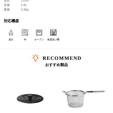
底径
12cm
お料理初心者の方にも安心してお使いいただける工夫がつまっていま
容量
2.8L
す。
重量
3.4kg
対応機器
Every menu
いろんな料理を
直火
IH
オーブン
食器洗い機
日本人の食生活に欠かせない炊飯や煮物に最もふさわしいかたちを徹底
追及。
具だくさんのスープやカレー、揚げ物だって得意なお鍋です。
RECOMMEND
おすすめ製品
熱対流を熟考した構造
ココット ・ エブリィの最大の特長は、対流を効率的につくる構造にありま
す。丸みを帯びた底、深さのある本体、そしてドーム型のフタのトリプル効
果により、最も効率的に対流が起きる設計になっています。この対流効果に
よって、素材ひとつひとつに熱が均ーにいきわたり、料理を一層美味しく仕
上げてくれます。