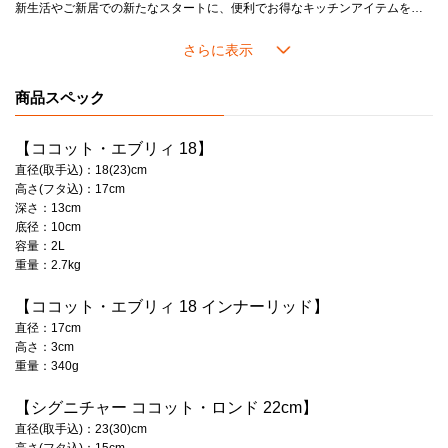
新生活やご新居での新たなスタートに、便利でお得なキッチンアイテムをセットにしました。両手鍋2点、ココット・エブリィ（専用インナーリッド付き）1点、食器セット2点に加え、料理に欠かせないキッチンツール2点を春らしい爽やかなカラーでご用意しました。
【製品特徴】
■ココット・エブリィ 18：炊飯に非常に適したデザインの人気のお鍋です。
■ココット・エブリィ 18 インナーリッド：ココット・エブリィでの煮物や炊飯時の吹きこぼれを防ぎます。
商品スペック
■シグニチャー ココット・ロンド 22cm：さまざまな調理法がひとつでできる定番のお鍋です。
■EOS キャセロール 18: 軽量なカーボンスチールにエナメル加工を施した、ホーロー両手鍋です。
■ミニ・ボール 16cm (4個入り)：スープやライス類、サラダやマリネなど副菜を入れるのに最適なボールの4個セットです。
【ココット・エブリィ 18】
■アペタイザー プレート 17cm (4枚入り)：前菜やパン、ケーキ皿に最適なサイズのプレート4枚セットです。
直径(取手込)：18(23)cm
■メープルウッド・スプーン : 鍋底の丸みに合うように設計されたスプーンです。
高さ(フタ込)：17cm
■メープルウッド・トリベット : 温かみある天然木のトリベットです。
深さ：13cm
底径：10cm
【セット内容】
容量：2L
・ココット・エブリィ 18 メレンゲ (シルバーツマミ) x1
重量：2.7kg
・ココット・エブリィ 18 インナーリッド x1
・シグニチャー ココット・ロンド 22cm シーソルト (ゴールドツマミ) x1
【ココット・エブリィ 18 インナーリッド】
・EOS キャセロール 18 メレンゲ ×1
直径：17cm
・ミニ・ボール 16cm (4個入り) カームコレクション x1
高さ：3cm
・アペタイザー プレート 17cm (4枚入り) カームコレクション x1
重量：340g
・メープルウッド・スプーン (L) ×1
・メ－プルウッド・トリベット ×1
【シグニチャー ココット・ロンド 22cm】
<製品についての注意点>
直径(取手込)：23(30)cm
＊ココット・エブリィの内側はブラックマットホーローです。