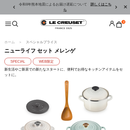
くはこちら
令和8年熊本地震によるお届け遅延について
詳しくはこち
ら
0
ホーム
スペシャルプライス
ニューライフ セット メレンゲ
SPECIAL
WEB限定
新生活やご新居での新たなスタートに、便利でお得なキッチンアイテムをセ
ットに。