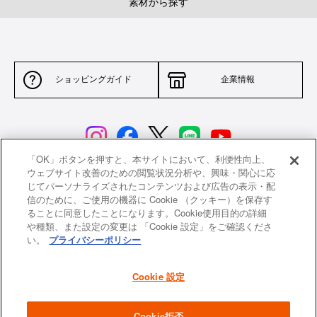
素材から探す
ショッピングガイド
企業情報
「OK」ボタンを押すと、本サイトにおいて、利便性向上、
ウェブサイト改善のための閲覧状況分析や、興味・関心に応
じてパーソナライズされたコンテンツおよび広告の表示・配
サイトポリシー
特定商取引法に基づく表示
信のために、ご使用の機器に Cookie （クッキー）を保存す
ることに同意したことになります。Cookie使用目的の詳細
並行輸入品について
個人情報保護方針
や種類、また設定の変更は 「Cookie 設定」をご確認くださ
い。
プライバシーポリシー
返品について
希望小売価格一覧
採用情報
ニュース
Cookie 設定
よくあるご質問
お問い合わせ
Cookie拒否