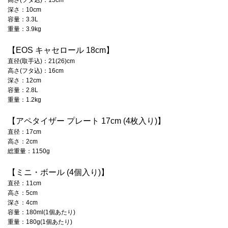
高さ(フタ込)：15cm
＊ツマミのカラーは画像でご確認ください。
深さ：10cm
＊ステンレス製のシルバー以外のツマミ(ゴールド、ライトゴールド、カッパー、イリディセント等)の付いたフタは食洗器の使用をお避け下さい。変色する可能性があります。
容量：3.3L
＊ココット・エブリィ 18の底径が小さいため、五徳のサイズによっては安定しない場合があります。火にかける前に傾き等がないかを十分にご確認の上、ご使用ください。 IHクッキングヒーターは10㎝以上対応するものにお使いいただけます。
重量：3.9kg
＊アウトレット品相当（多少のムラや黒点、気泡がある、化粧箱にダメージがある等）のものが含まれる場合がございます。ご了承の上、ご購入ください。
＊返品・交換はいたしかねます。
【EOS キャセロール 18cm】
＊ギフトラッピング非対応製品です。
直径(取手込)：21(26)cm
＊オンラインショップ限定商品です。
高さ(フタ込)：16cm
深さ：12cm
容量：2.8L
重量：1.2kg
【アペタイザー プレート 17cm (4枚入り)】
直径：17cm
高さ：2cm
総重量：1150g
【ミニ・ボール (4個入り)】
直径：11cm
高さ：5cm
深さ：4cm
容量：180ml(1個あたり)
重量：180g(1個あたり)