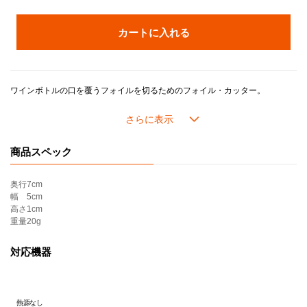
カートに入れる
ワインボトルの口を覆うフォイルを切るためのフォイル・カッター。
ボトルにセットし、握って左右に回すだけで、4枚の刃によって簡単にフォイルをカットすることができます。
お酒が好きな方へのプチギフトとしてもおすすめです。
商品スペック
奥行
7cm
幅
5cm
高さ
1cm
重量
20g
対応機器
熱源なし