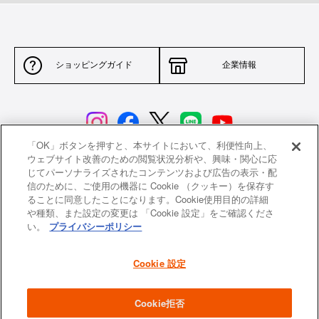
ショッピングガイド
企業情報
「OK」ボタンを押すと、本サイトにおいて、利便性向上、
ウェブサイト改善のための閲覧状況分析や、興味・関心に応
じてパーソナライズされたコンテンツおよび広告の表示・配
サイトポリシー
特定商取引法に基づく表示
信のために、ご使用の機器に Cookie （クッキー）を保存す
ることに同意したことになります。Cookie使用目的の詳細
並行輸入品について
個人情報保護方針
や種類、また設定の変更は 「Cookie 設定」をご確認くださ
い。
プライバシーポリシー
返品について
希望小売価格一覧
採用情報
ニュース
Cookie 設定
よくあるご質問
お問い合わせ
Cookie拒否