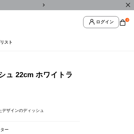
￥11,0
0
ログイン
リスト
ュ 22cm ホワイトラ
たデザインのディッシュ
スター