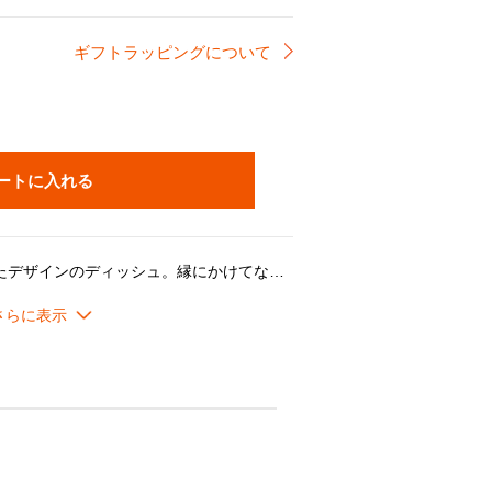
ギフトラッピングについて
ートに入れる
風に揺れる花びらをイメージしたデザインのディッシュ。縁にかけてなだらかな曲線が立ち上がっているので、持ち上げやすいのが特長です。ソースをたっぷり使ったメニューにも安心です。広い皿面を活かしてメイン料理はもちろん、前菜やスイーツの盛り合わせなど幅広い用途にご利用いただけます。
。艶のある上品な輝きでテーブルを明るく華やかに演出します。
オーブンを活用した幅広い料理シーンに対応し、デザインやカラーに加え機能性や耐久性が魅力です。
のような光沢のあるカラーです。