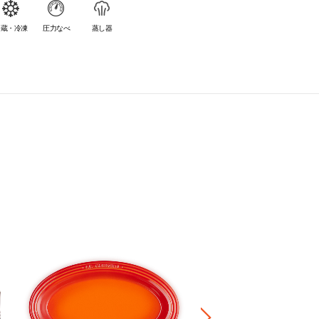
冷蔵・冷凍
圧力なべ
蒸し器
フローラ・プレート
¥ 4,950