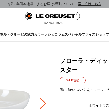
令和8年熊本地震によるお届け遅延について
詳しくはこちら
覧
ル・クルーゼの魅力
カラー
レシピ
コラム
スペシャルプライス
ショップ
フローラ・ディッシ
スター
WEB限定
風に揺れる花びらをイメージし
ホワイトラ