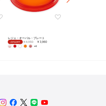
レジェ・オーバル・プレート
Price reduced from
to
¥ 4,950
¥ 3,960
20%OFF
+4