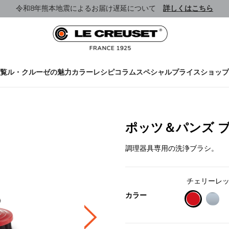
令和8年熊本地震によるお届け遅延について
詳しくはこちら
覧
ル・クルーゼの魅力
カラー
レシピ
コラム
スペシャルプライス
ショップ
ポッツ＆パンズ 
調理器具専用の洗浄ブラシ。
チェリーレ
カラー
selected