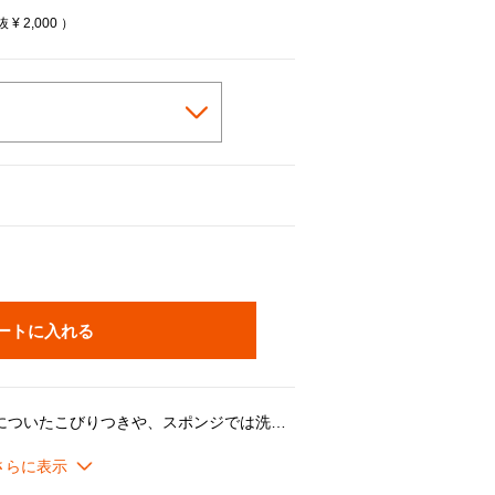
税抜
¥ 2,000
）
ートに入れる
鍋やフライパンなどの調理器具についたこびりつきや、スポンジでは洗いにくいザルなどのお手入れに便利なナイロン製の洗浄ブラシです。
スティックのフライパンやホーロー加工面にも安心してご使用いただけます。