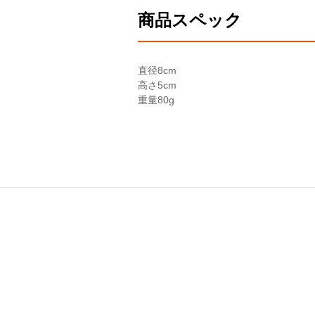
商品スペック
直径
8cm
高さ
5cm
重量
80g