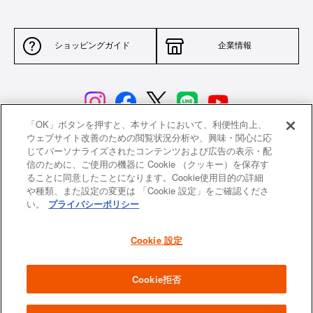
ショッピングガイド
企業情報
「OK」ボタンを押すと、本サイトにおいて、利便性向上、
ウェブサイト改善のための閲覧状況分析や、興味・関心に応
じてパーソナライズされたコンテンツおよび広告の表示・配
サイトポリシー
特定商取引法に基づく表示
信のために、ご使用の機器に Cookie （クッキー）を保存す
ることに同意したことになります。Cookie使用目的の詳細
並行輸入品について
個人情報保護方針
や種類、また設定の変更は 「Cookie 設定」をご確認くださ
い。
プライバシーポリシー
返品について
希望小売価格一覧
採用情報
ニュース
Cookie 設定
よくあるご質問
お問い合わせ
Cookie拒否
All images and contents are © Le Creuset Japon KK. All rights reserved.