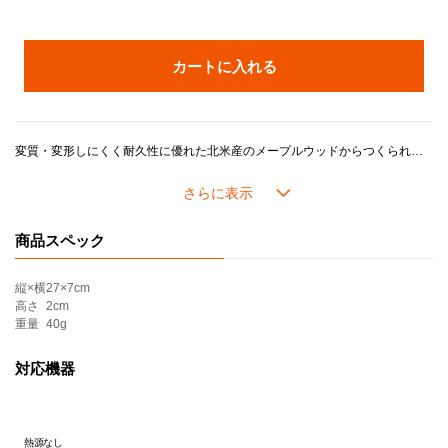
カートに入れる
変質・変形しにくく耐久性に優れた北米産のメープルウッドからつくられたウッド・ウェアシリーズ。
大切なお鍋を傷つけにくく、カラフルなル・クルーゼ製品との相性も抜群です。
持ちやすいハンドルのターナーは、煮魚や炒め物、ホットケーキなどを返す際に活躍します。
商品スペック
縦×横
27×7cm
高さ
2cm
重量
40g
対応機器
熱源なし