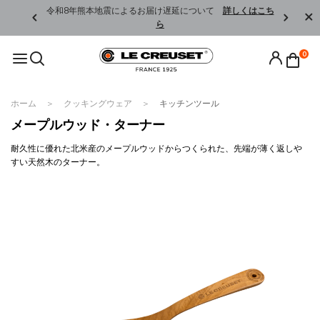
くはこちら
令和8年熊本地震によるお届け遅延について
詳しくはこち
ら
0
ホーム
クッキングウェア
キッチンツール
メープルウッド・ターナー
耐久性に優れた北米産のメープルウッドからつくられた、先端が薄く返しや
すい天然木のターナー。