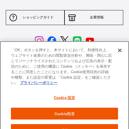
ショッピングガイド
企業情報
「OK」ボタンを押すと、本サイトにおいて、利便性向上、
ウェブサイト改善のための閲覧状況分析や、興味・関心に応
じてパーソナライズされたコンテンツおよび広告の表示・配
サイトポリシー
特定商取引法に基づく表示
信のために、ご使用の機器に Cookie （クッキー）を保存す
ることに同意したことになります。Cookie使用目的の詳細
並行輸入品について
個人情報保護方針
や種類、また設定の変更は 「Cookie 設定」をご確認くださ
い。
プライバシーポリシー
返品について
希望小売価格一覧
採用情報
ニュース
Cookie 設定
よくあるご質問
お問い合わせ
Cookie拒否
All images and contents are © Le Creuset Japon KK. All rights reserved.