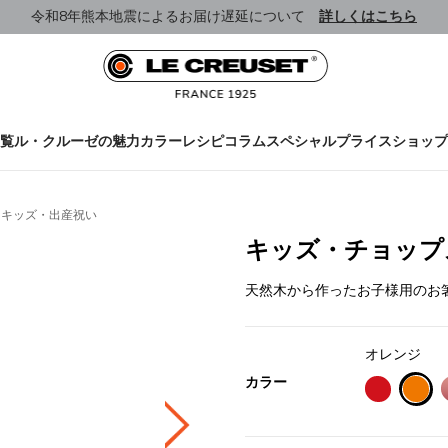
令和8年熊本地震によるお届け遅延について
詳しくはこちら
覧
ル・クルーゼの魅力
カラー
レシピ
コラム
スペシャルプライス
ショップ
・キッズ・出産祝い
キッズ・チョップ
天然木から作ったお子様用のお
オレンジ
カラー
sele