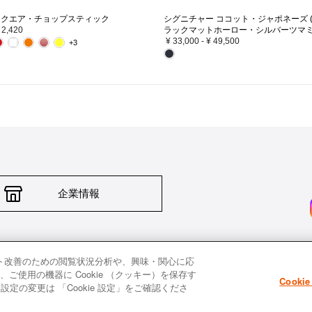
スクエア・チョップスティック
シグニチャー ココット・ジャポネーズ 
 2,420
ラックマットホーロー・シルバーツマミ
¥ 33,000
-
¥ 49,500
+3
企業情報
輸入品について
個人情報保護方針
返品について
希望小売価格一覧
採
ト改善のための閲覧状況分析や、興味・関心に応
使用の機器に Cookie （クッキー）を保存す
Cooki
定の変更は 「Cookie 設定」をご確認くださ
All images and contents are © Le Creuset Japon KK. All rights reserved.