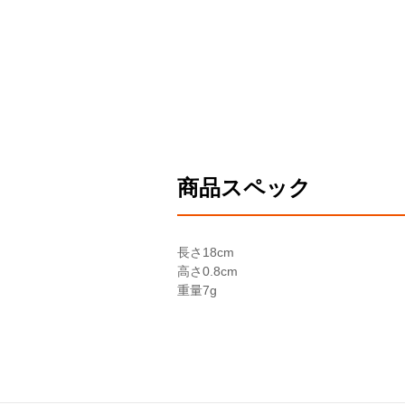
商品スペック
長さ
18cm
高さ
0.8cm
重量
7g