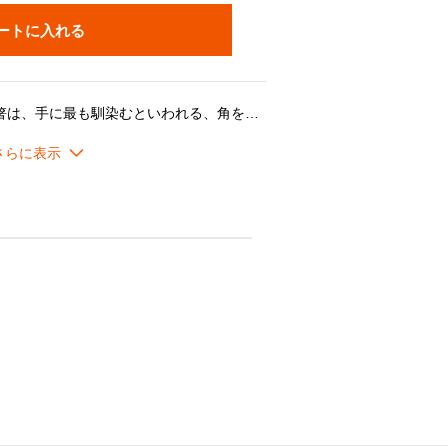
ートに入れる
天然木から作ったお子様用のお箸は、手に最も馴染むといわれる、角をとった四角形を採用。食べ物がつまみやすいよう箸の先端には滑り止めを施しています。コンパクトなお箸はお子様用としてだけではなく、お弁当用や外出時に便利なマイ箸としても最適なサイズ感です。ル・クルーゼの美しいグラデーションをイメージしたカラーは、熟練した職人の手で一つ一つ丁寧に仕上げられています。※日本製
包装紙」をお選びいただいた場合でも、「不織布ギフトバッグ」でのお届けとなります。ご了承ください。