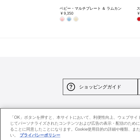
ベビー・マルチプレート ＆ ラムカン
¥ 9,350
¥
ショッピングガイド
サイトポリシー
特定商取引法に基づく表示
並行
「OK」ボタンを押すと、本サイトにおいて、利便性向上、ウェブサイ
じてパーソナライズされたコンテンツおよび広告の表示・配信のために、ご
ることに同意したことになります。Cookie使用目的の詳細や種類、また設
い。
プライバシーポリシー