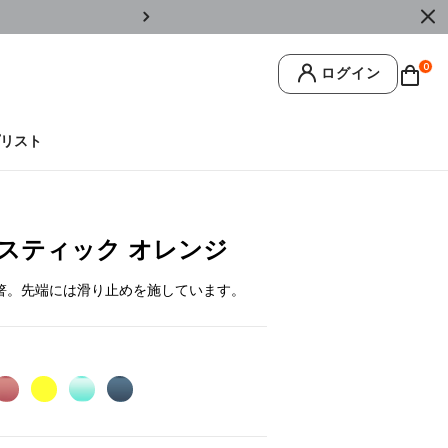
￥11,0
0
ログイン
リスト
スティック オレンジ
箸。先端には滑り止めを施しています。
cted