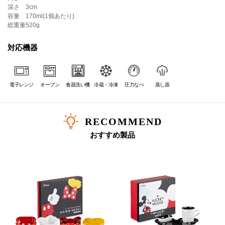
深さ
3cm
容量
170ml(1個あたり)
総重量
520g
対応機器
電子レンジ
オーブン
食器洗い機
冷蔵・冷凍
圧力なべ
蒸し器
RECOMMEND
おすすめ製品
ル