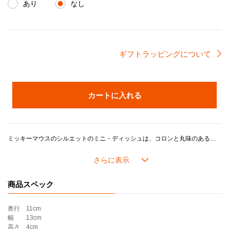
あり
なし
ギフトラッピングについて
カートに入れる
ミッキーマウスのシルエットのミニ・ディッシュは、コロンと丸味のある可愛らしいフォルムが印象的。深さがあり、左右の耳と顔の間に仕切りがあるので、別々のお料理や食材を入れることも可能です。
ナッツやチョコレートなどスイーツ皿として使うのはもちろん、例えば顔の部分にヨーグルト、左右の耳にそれぞれ違うフルーツやジャムを入れたり、グラノーラと牛乳を入れて少量のシリアルボールとして使うなど工夫次第で幅広い用途にお使いいただけます。深さがあり、おかゆやスープ、すりおろしなど水分が多めの離乳食メニューにも使いやすく、出産やお食い初めのお祝いにも喜ばれます。
※｢コットン｣はマット加工が施されたカラーです。
商品スペック
※本製品はウォルト・ディズニー・ジャパン株式会社とル・クルーゼジャポン株式会社との契約により、ル・クルーゼが製造したものです。
奥行
11cm
幅
13cm
高さ
4cm