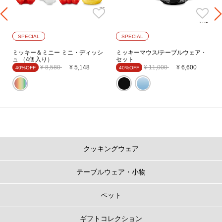
SPECIAL
SPECIAL
ミッキー＆ミニー ミニ・ディッシ
ミッキーマウス/テーブルウェア・
ュ （4個入り）
セット
Price reduced from
to
Price reduced from
to
¥ 8,580
¥ 5,148
¥ 11,000
¥ 6,600
40%OFF
40%OFF
クッキングウェア
テーブルウェア・小物
ペット
ギフトコレクション