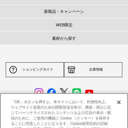
新製品・キャンペーン
WEB限定
素材から探す
ショッピングガイド
企業情報
「OK」ボタンを押すと、本サイトにおいて、利便性向上、
ウェブサイト改善のための閲覧状況分析や、興味・関心に応
じてパーソナライズされたコンテンツおよび広告の表示・配
サイトポリシー
特定商取引法に基づく表示
信のために、ご使用の機器に Cookie （クッキー）を保存す
ることに同意したことになります。Cookie使用目的の詳細
並行輸入品について
個人情報保護方針