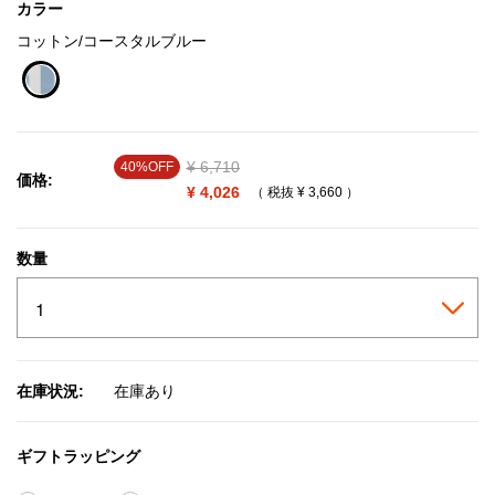
カラー
コットン/コースタルブルー
selected
Price reduced from
¥ 6,710
to
40%OFF
価格:
¥ 4,026
（ 税抜
¥ 3,660
）
数量
在庫状況:
在庫あり
ギフトラッピング