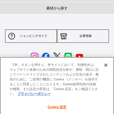
素材から探す
ショッピングガイド
企業情報
「OK」ボタンを押すと、本サイトにおいて、利便性向上、
ウェブサイト改善のための閲覧状況分析や、興味・関心に応
じてパーソナライズされたコンテンツおよび広告の表示・配
サイトポリシー
特定商取引法に基づく表示
信のために、ご使用の機器に Cookie （クッキー）を保存す
ることに同意したことになります。Cookie使用目的の詳細
並行輸入品について
個人情報保護方針
や種類、また設定の変更は 「Cookie 設定」をご確認くださ
い。
プライバシーポリシー
返品について
希望小売価格一覧
採用情報
ニュース
Cookie 設定