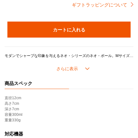
ギフトラッピングについて
カートに入れる
モダンでシャープな印象を与えるネオ・シリーズのネオ・ボール。Mサイズはライスボールやスープボールとしても最適なサイズ。洋食にも和食にも相性抜群で、料理をスタイリッシュに演出します。
カラーは日本の伝統色をもとに、「アガべ（鉄紺）」「ホワイトラスター（月白）」「ガーネット（深蘇芳）」の３色展開で料理を美しく引き立てます。
ル・クルーゼのストーンウェアは、耐熱・耐冷性に優れ、冷蔵・冷凍はもちろん、電子レンジやオーブン調理にも対応。デザインやカラーの美しさに加え、機能性と耐久性も兼ね備えています。
商品スペック
＊カラー名称について：「Rhone（ローヌ）」として販売していたカラーが、「Garnet（ガーネット）」に変更になりました。色味や品質に変更はございません。
直径
12cm
＊こちらの製品はギフトラッピング・熨斗・紙袋をお付けできません。
高さ
7cm
＊アウトレット品相当（多少のムラや黒点、気泡がある、化粧箱にダメージがある等）のものが含まれます。ご了承の上、ご購入ください。
深さ
7cm
＊セール品の返品・交換はいたしかねます。
容量
300ml
重量
330g
対応機器