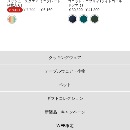
メッシュ・スクエア ミニプレート
ココット・エブリィ (ライトゴール
(4枚入り)
ドツマミ)
Price reduced from
to
¥ 7,700
¥ 6,160
¥ 30,800
-
¥ 41,800
20%OFF
クッキングウェア
テーブルウェア・小物
ペット
ギフトコレクション
新製品・キャンペーン
WEB限定