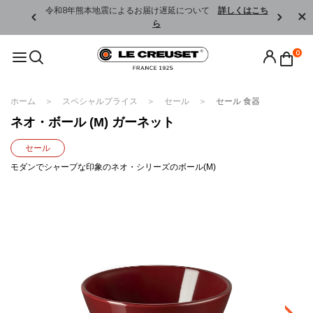
くはこちら
令和8年熊本地震によるお届け遅延について
詳しくはこち
ら
0
ホーム
スペシャルプライス
セール
セール 食器
ネオ・ボール (M) ガーネット
セール
モダンでシャープな印象のネオ・シリーズのボール(M)