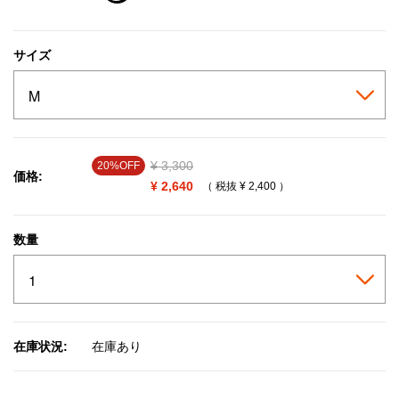
selected
サイズ
Price reduced from
¥ 3,300
to
20%OFF
価格:
¥ 2,640
（ 税抜
¥ 2,400
）
数量
在庫状況:
在庫あり