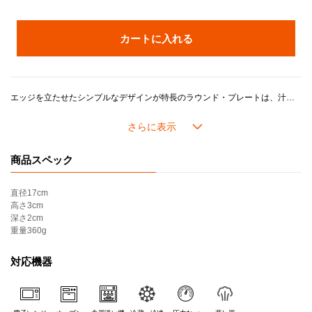
カートに入れる
エッジを立たせたシンプルなデザインが特長のラウンド・プレートは、汁気のあるおかずやサラダなどもこぼれにくく、盛りつけられます。取り皿としてはもちろん、デザート皿としても使いやすいサイズです。
カラーは日本の伝統色をもとに、「アガべ（鉄紺）」「ホワイトラスター（月白）」「ガーネット（深蘇芳）」の３色展開で料理を美しく引き立てます。
ル・クルーゼのストーンウェアは、耐熱・耐冷性に優れ、冷蔵・冷凍はもちろん、電子レンジやオーブン調理にも対応。デザインやカラーの美しさに加え、機能性と耐久性も兼ね備えています。
商品スペック
＊カラー名称について：「Rhone（ローヌ）」として販売していたカラーが、「Garnet（ガーネット）」に変更になりました。色味や品質に変更はございません。
直径
17cm
＊こちらの製品はギフトラッピング・熨斗・紙袋をお付けできません。
高さ
3cm
＊アウトレット品相当（多少のムラや黒点、気泡がある、化粧箱にダメージがある等）のものが含まれます。ご了承の上、ご購入ください。
深さ
2cm
＊セール品の返品・交換はいたしかねます。
重量
360g
対応機器