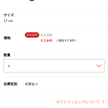
selected
サイズ
17 cm
Price reduced from
¥ 3,300
to
20%OFF
価格:
¥ 2,640
（ 税抜
¥ 2,400
）
数量
在庫状況:
在庫あり
ギフトラッピングについて