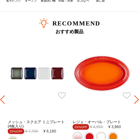
電子レンジ
オーブン
食器洗い機
冷蔵・冷凍
圧力なべ
蒸し器
RECOMMEND
おすすめ製品
メッシュ・スクエア ミニプレート
レジェ・オーバル・プレート
(4枚入り)
Price reduced from
to
¥ 4,950
¥ 3,960
20%OFF
Price reduced from
to
¥ 7,700
¥ 6,160
20%OFF