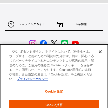
ショッピングガイド
企業情報
「OK」ボタンを押すと、本サイトにおいて、利便性向上、
ウェブサイト改善のための閲覧状況分析や、興味・関心に応
じてパーソナライズされたコンテンツおよび広告の表示・配
サイトポリシー
特定商取引法に基づく表示
信のために、ご使用の機器に Cookie （クッキー）を保存す
ることに同意したことになります。Cookie使用目的の詳細
並行輸入品について
個人情報保護方針
や種類、また設定の変更は 「Cookie 設定」をご確認くださ
い。
プライバシーポリシー
返品について
希望小売価格一覧
採用情報
ニュース
Cookie 設定
よくあるご質問
お問い合わせ
Cookie拒否