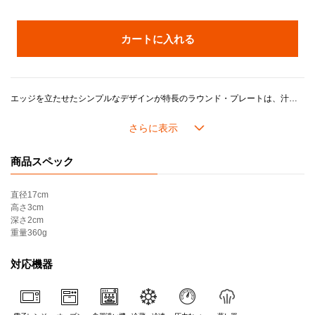
カートに入れる
エッジを立たせたシンプルなデザインが特長のラウンド・プレートは、汁気のあるおかずやサラダもこぼれにくく、盛りつけられます。取り皿としてはもちろん、デザート皿としても使いやすいサイズです。
カラーは日本の伝統色をもとに、「アガべ（鉄紺）」「ホワイトラスター（月白）」「ガーネット（深蘇芳）」の３色展開で料理を美しく引き立てます。
ル・クルーゼのストーンウェアは、耐熱・耐冷性に優れ、冷蔵・冷凍はもちろん、電子レンジやオーブン調理にも対応。デザインやカラーの美しさに加え、機能性と耐久性も兼ね備えています。
商品スペック
＊こちらの製品はギフトラッピング・熨斗・紙袋をお付けできません。
＊アウトレット品相当（多少のムラや黒点、気泡がある、化粧箱にダメージがある等）のものが含まれます。ご了承の上、ご購入ください。
直径
17cm
＊セール品の返品・交換はいたしかねます。
高さ
3cm
深さ
2cm
重量
360g
対応機器