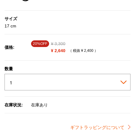
selected
サイズ
17 cm
Price reduced from
¥ 3,300
to
20%OFF
価格:
¥ 2,640
（ 税抜
¥ 2,400
）
数量
在庫状況:
在庫あり
ギフトラッピングについて