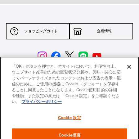
ショッピングガイド
企業情報
「OK」ボタンを押すと、本サイトにおいて、利便性向上、
ウェブサイト改善のための閲覧状況分析や、興味・関心に応
じてパーソナライズされたコンテンツおよび広告の表示・配
サイトポリシー
特定商取引法に基づく表示
信のために、ご使用の機器に Cookie （クッキー）を保存す
ることに同意したことになります。Cookie使用目的の詳細
並行輸入品について
個人情報保護方針
や種類、また設定の変更は 「Cookie 設定」をご確認くださ
い。
プライバシーポリシー
返品について
希望小売価格一覧
採用情報
ニュース
Cookie 設定
よくあるご質問
お問い合わせ
Cookie拒否