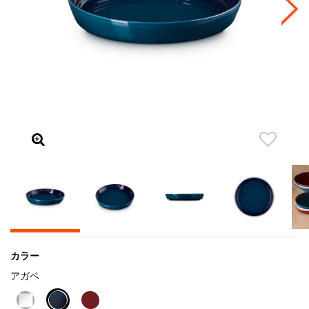
カラー
アガベ