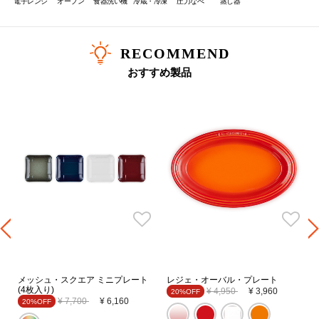
電子レンジ
オーブン
食器洗い機
冷蔵・冷凍
圧力なべ
蒸し器
RECOMMEND
おすすめ製品
メッシュ・スクエア ミニプレート
レジェ・オーバル・プレート
(4枚入り)
Price reduced from
to
¥ 4,950
¥ 3,960
20%OFF
Price reduced from
to
¥ 7,700
¥ 6,160
20%OFF