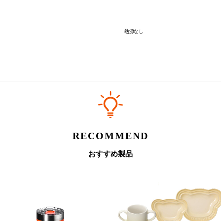
・ループハンドルをひねってメ
・加熱していない生もの、炭酸飲料
・飲食物は長時間の保管を避け
熱源なし
・食器洗浄機、電子レンジ、冷凍庫に入
・使用後は中性洗剤を使用して丁寧に手
■素材
本体：ステンレス鋼
底：シリコーンゴム
フタ：[カラー部分]ポリプロピレン、[
RECOMMEND
おすすめ製品