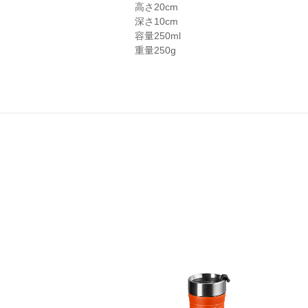
高さ
20cm
深さ
10cm
容量
250ml
重量
250g
・エブリィ (クルーシブルライト
マミ)