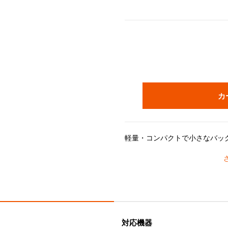
カ
＊ギフトラッピング選択時の注
※ギフトラッピングは
「不織布
です。「包装紙」をお選びいただいた場合でも、「不織布ギフトバッグ」
【使用上のご注意】
・飲み物は内側の容量マーク以
対応機器
・熱い飲み物を入れる場合、火傷や怪我のリスク