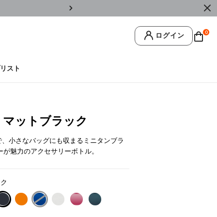
￥11,0
0
ログイン
リスト
ml マットブラック
ズで、小さなバッグにも収まるミニタンブラ
ーが魅力のアクセサリーボトル。
ック
selected