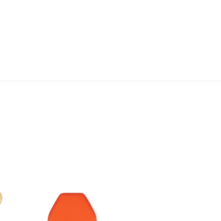
タルキャップを開閉しないでください。
、ドライアイスのご使用はお控えください。
、なるべく早めにお召し上がりください。
れたり、熱源の近くに置いたりしないでください。
洗いし、しっかりすすいで清潔に保ってください。
パッキン]シリコーンゴム、[金属部分]ステンレス鋼
エブリィ･コランダー
¥ 4,400