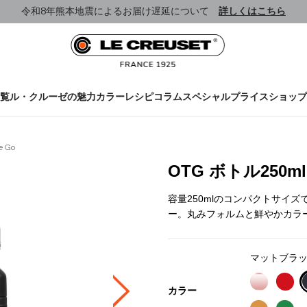
令和8年熊本地震によるお届け遅延について
詳しくはこちら
覧
ル・クルーゼの魅力
カラー
レシピ
コラム
スペシャルプライス
ショップ
e Go
OTG ボトル250
容量250mlのコンパクトサイ
ー。丸みフォルムと鮮やかカラ
マットブラ
カラー