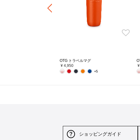
-
¥ 41,800
OTG トラベルマグ
O
¥ 4,950
¥
+5
ショッピングガイド