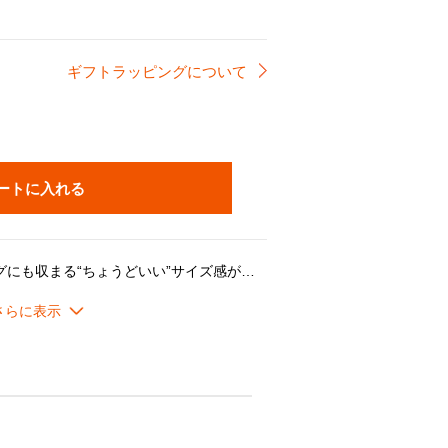
ギフトラッピングについて
ートに入れる
軽量・コンパクトで小さなバッグにも収まる“ちょうどいい”サイズ感が魅力。丸みを帯びた愛らしいフォルムと鮮やかなカラーがアクセサリー感覚で楽しめ、500mlボトルとの互換性でカスタマイズも可能。実用性とデザイン性を兼ね備え、ギフトにも最適です。
意事項＊
ギフトバッグ」のみ対応可能
でのお届けとなります。ご了承ください。なお、こちらの製品は化粧箱に入っておりません。
下に保ってください。
を避けるため、必ず注意して開き、注ぎ、お飲みください。