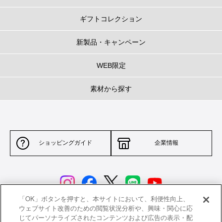
ギフトコレクション
新製品・キャンペーン
WEB限定
素材から探す
ショッピングガイド
企業情報
「OK」ボタンを押すと、本サイトにおいて、利便性向上、
ウェブサイト改善のための閲覧状況分析や、興味・関心に応
じてパーソナライズされたコンテンツおよび広告の表示・配
サイトポリシー
特定商取引法に基づく表示