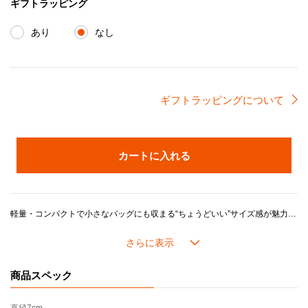
ギフトラッピング
あり
なし
ギフトラッピングについて
カートに入れる
軽量・コンパクトで小さなバッグにも収まる“ちょうどいい”サイズ感が魅力。丸みを帯びた愛らしいフォルムと鮮やかなカラーがアクセサリー感覚で楽しめ、500mlボトルとの互換性でカスタマイズも可能。実用性とデザイン性を兼ね備え、ギフトにも最適です。
＊ギフトラッピング選択時の注意事項＊
※ギフトラッピングは
「不織布ギフトバッグ」のみ対応可能
です。「包装紙」をお選びいただいた場合でも、「不織布ギフトバッグ」でのお届けとなります。ご了承ください。なお、こちらの製品は化粧箱に入っておりません。
商品スペック
【使用上のご注意】
・飲み物は内側の容量マーク以下に保ってください。