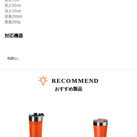
直径
7cm
・熱い飲み物を入れる場合、火傷や怪我のリスクを避けるため、必ず注意して開き、注ぎ、お飲みください。
高さ
20cm
・ループハンドルをひねってメタルキャップを開閉しないでください。
深さ
10cm
・加熱していない生もの、炭酸飲料、ドライアイスのご使用はお控えください。
容量
250ml
・飲食物は長時間の保管を避け、なるべく早めにお召し上がりください。
重量
250g
・食器洗浄機、電子レンジ、冷凍庫に入れたり、熱源の近くに置いたりしないでください。
・使用後は中性洗剤を使用して丁寧に手洗いし、しっかりすすいで清潔に保ってください。
対応機器
■素材
本体：ステンレス鋼
底：シリコーンゴム
熱源なし
フタ：[カラー部分]ポリプロピレン、[パッキン]シリコーンゴム、[金属部分]ステンレス鋼
RECOMMEND
おすすめ製品
ル