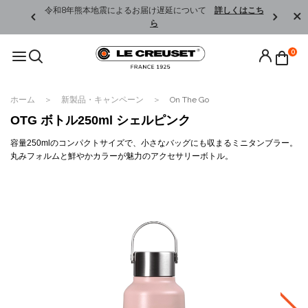
くはこちら
令和8年熊本地震によるお届け遅延について
詳しくはこち
ら
0
ホーム
新製品・キャンペーン
On The Go
OTG ボトル250ml シェルピンク
容量250mlのコンパクトサイズで、小さなバッグにも収まるミニタンブラー。
丸みフォルムと鮮やかカラーが魅力のアクセサリーボトル。