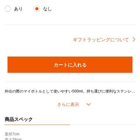
あり
なし
ギフトラッピングについて
カートに入れる
外出の際のマイボトルとして使いやすい500ml。持ち運びに便利なステンレス製のハンドル付きなので、携帯時もスマートな印象に。保温・保冷機能を備え、飲み物をおいしく保ちます。本体上部が取り外し可能なので、大きめの氷もそのまま入れられます。内側には500mlのメモリ付きで計量の際も便利です。
＊ギフトラッピング選択時の注意事項＊
※ギフトラッピングは
「不織布ギフトバッグ」のみ対応可能
です。「包装紙」をお選びいただいた場合でも、「不織布ギフトバッグ」でのお届けとなります。ご了承ください。なお、こちらの製品は化粧箱に入っておりません。
商品スペック
【使用上のご注意】
・飲み物は内側の容量マーク以下に保ってください。
直径
7cm
・熱い飲み物を入れる場合、火傷や怪我のリスクを避けるため、必ず注意して開き、注ぎ、お飲みください。
高さ
28cm