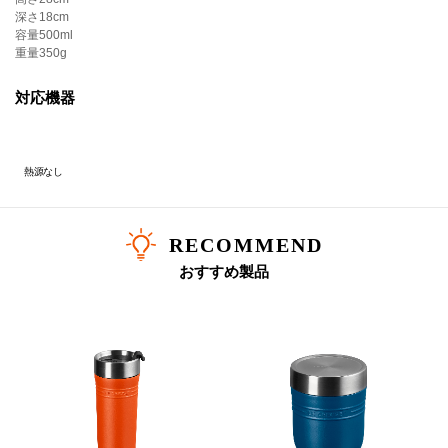
・ループハンドルをひねってメタルキャップを開閉しないでください。
深さ
18cm
・加熱していない生もの、炭酸飲料、ドライアイスのご使用はお控えください。
容量
500ml
・飲食物は長時間の保管を避け、なるべく早めにお召し上がりください。
重量
350g
・食器洗浄機、電子レンジ、冷凍庫に入れたり、熱源の近くに置いたりしないでください。
・使用後は中性洗剤を使用して丁寧に手洗いし、しっかりすすいで清潔に保ってください。
対応機器
■素材
本体：ステンレス鋼
底：シリコーンゴム
熱源なし
フタ：[カラー部分]ポリプロピレン、[パッキン]シリコーンゴム、[金属部分]ステンレス鋼
RECOMMEND
おすすめ製品