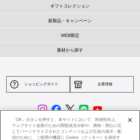
ギフトコレクション
新製品・キャンペーン
WEB限定
素材から探す
ショッピングガイド
企業情報
「OK」ボタンを押すと、本サイトにおいて、利便性向上、
ウェブサイト改善のための閲覧状況分析や、興味・関心に応
じてパーソナライズされたコンテンツおよび広告の表示・配
サイトポリシー
特定商取引法に基づく表示
信のために、ご使用の機器に Cookie （クッキー）を保存す