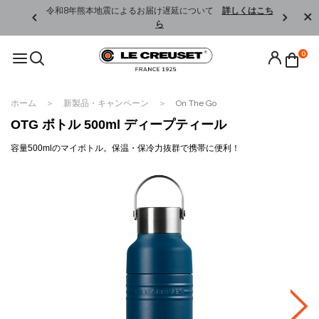
くはこちら
令和8年熊本地震によるお届け遅延について
詳しくはこち
ら
0
ホーム
新製品・キャンペーン
On The Go
OTG ボトル 500ml ディープティール
容量500mlのマイボトル。保温・保冷力抜群で携帯に便利！