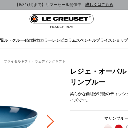
【8/31(月)まで】サマーセール開催中
詳しくはこちら
覧
ル・クルーゼの魅力
カラー
レシピ
コラム
スペシャルプライス
ショップ
い・ブライダルギフト・ウェディングギフト
レジェ・オーバル・
リンブルー
柔らかな曲線が特徴のディッシ
イズです。
マリンブル