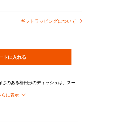
ギフトラッピングについて
ートに入れる
柔らかな曲線が特徴の、適度な深さのある楕円形のディッシュは、スープやシチュー、パスタやピラフなどに便利なサイズです。
をつくったり、シェアしていただくサラダなどの副菜のお皿としてもおすすめ。
セントのシンプルなデザインは、和洋を問わずどんな料理も引き立てます。
せてコーディネートでき、セットでギフトアイテムとしても最適です。
オーブンを活用した幅広い料理シーンに対応し、デザインやカラーに加え機能性や耐久性が魅力です。