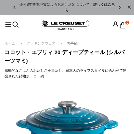
くはこちら
令和8年熊本地震によるお届け遅延について
詳しくはこち
ら
0
ホーム
クッキングウェア
両手鍋
ココット・エブリィ 20 ディープティール (シルバ
ーツマミ)
感動的なごはんのおいしさを追及し、日本人のライフスタイルに合わせて開
発された鋳物ホーロー鍋