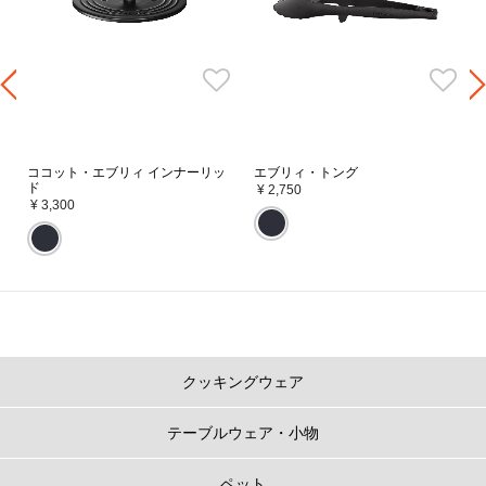
よって、素材ひとつひとつに熱が均ーにいきわたり、料理を一層美味しく仕
上げてくれます。
ココット・エブリィ インナーリッ
エブリィ・トング
ド
¥ 2,750
¥ 3,300
コンパクト設計
クッキングウェア
径が小さいので、調理中に隣のお鍋とぶつかるなんてこともありません。オ
ーブンのサイズを気にすることなくオーブン料理だって楽しめます。
収納を選ばず、あえてキッチンに出しておきたくなるような多彩なカラーリ
テーブルウェア・小物
ングとデザインにこだわりました。
ペット