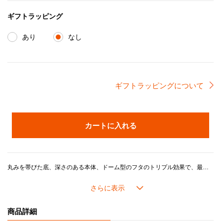
ギフトラッピング
あり
なし
ギフトラッピングについて
カートに入れる
丸みを帯びた底、深さのある本体、ドーム型のフタのトリプル効果で、最も効率的に対流が起きる設計は、素材ひとつひとつに熱が均一に行き渡り、炊飯だけでなくさまざまな料理をおいしく仕上げてくれます。ご飯だけではなく、「煮込み」、「揚げ物」、「蒸し料理」など、多彩な調理法に大活躍です。また、コンパクトなので、スマートに収納できるのもココット・エブリィの特徴です。鋳物ホーローウェアとして初めてインナーリッド（内フタ）を使用できる設計となっており、インナーリッドを使うことで、炊飯や煮物の吹きこぼれを防ぎます。※インナーリッドは別売りです。5合までの炊飯が可能です。
ル・クルーゼの鍋がつくるおいしさのヒミツは、鋳物ホーローの高い熱伝導性と蓄熱性に加え、ル・クルーゼが誇るこだわりの製品設計にあります。
長年の研究で進化してきたドーム型の鍋のフタには「スチームコントロール」と呼ばれる機能がついています。フタの3カ所に突起があることで、隙間からゆっくり均一に蒸気を逃がし、うまみが凝縮されていきます。また、吹きこぼれしにくく、安全面にも配慮した設計になっています。
商品詳細