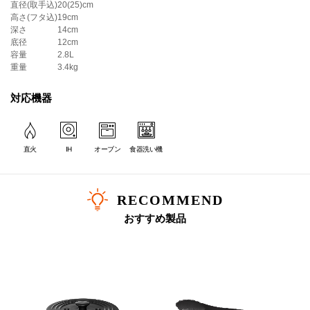
Everyone
直径(取手込)
20(25)cm
高さ(フタ込)
19cm
みんなに
深さ
14cm
底径
12cm
お料理初心者の方にも安心してお使いいただける工夫がつまっていま
容量
2.8L
す。
重量
3.4kg
対応機器
Every menu
いろんな料理を
直火
IH
オーブン
食器洗い機
日本人の食生活に欠かせない炊飯や煮物に最もふさわしいかたちを徹底
追及。
具だくさんのスープやカレー、揚げ物だって得意なお鍋です。
RECOMMEND
おすすめ製品
熱対流を熟考した構造
ココット ・ エブリィの最大の特長は、対流を効率的につくる構造にありま
す。丸みを帯びた底、深さのある本体、そしてドーム型のフタのトリプル効
果により、最も効率的に対流が起きる設計になっています。この対流効果に