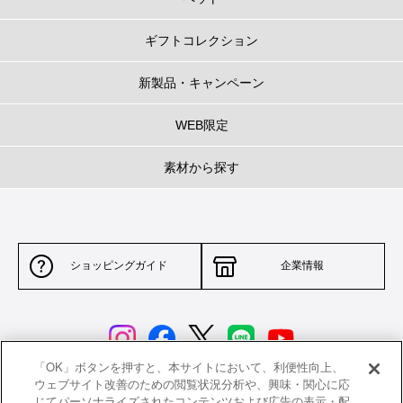
ココット・エブリィの深さ
ギフトコレクション
コンパクトでありながらも十分な容量を保つため深さのあるかたちに。
深さがある分、炊飯や煮物、煮込みはもちろん、揚げ物にも向いています。
新製品・キャンペーン
ブラックマットホーロー(内側)
WEB限定
ル ・クルーゼのスキレットやグリルと同じブラックマットホーロ ー加工を内
素材から探す
側に施しました。
油馴染みがよく、焼き付けるお料理にも最適。
ステインや細かいヒビが目立ちにくいので、鋳物ホーロー鍋を初めてお使い
いただく方にもおすすめです。
ショッピングガイド
企業情報
専用のインナーリッド(内フタ)
※別売り
日本の土鍋よりヒントを得たインナーリッド（内フタ）をストーンウェアで
開発しました。炊飯や煮物を調理する際に吹きこぼれを防ぐので、料理中の
ストレスを軽減します。
「OK」ボタンを押すと、本サイトにおいて、利便性向上、
ウェブサイト改善のための閲覧状況分析や、興味・関心に応
じてパーソナライズされたコンテンツおよび広告の表示・配