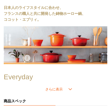
内側の「ブラックマットホーロー」加工には、細かな凹凸があり、食材がくっつきにくいため、焼き付けてから煮込むようなお料理が得意です。また、色素沈着もしにくいため、使用後のお手入れも簡単です。
日本人のライフスタイルに合わせ、
《分量の目安》
フランスの職人と共に開発した鋳物ホーロー鍋、
■サイズ20
ココット・エブリィ。
人数：3～5人分
炊飯：5合まで
カレー：約12皿分
＊インナーリッドは別売りです。別売りのインナーリッドは
≪こちら≫
。
＊炊飯の目安：5合まで
＊内側はブラックマットホーローです。
＊ツマミのカラーは画像でご確認ください。
Everyday
毎日
特別な日だけではなく、毎日、毎食使ってほしい。
だから使い易さとサイズ感にとことんこだわりました。
商品スペック