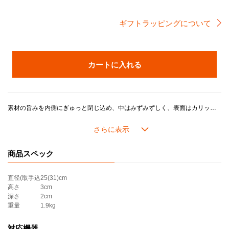
ギフトラッピングについて
カートに入れる
素材の旨みを内側にぎゅっと閉じ込め、中はみずみずしく、表面はカリッと香ばしく焼き上げる、丸型のグリル。そのままテーブルに置いても様になるフォルムです。
内側は油馴染みがよく、焼き付ける料理が得意な「ブラックマットホーロー」加工。
商品スペック
直径(取手込
25(31)cm
高さ
3cm
深さ
2cm
重量
1.9kg
対応機器