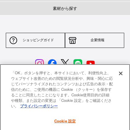
素材から探す
ショッピングガイド
企業情報
「OK」ボタンを押すと、本サイトにおいて、利便性向上、
ウェブサイト改善のための閲覧状況分析や、興味・関心に応
じてパーソナライズされたコンテンツおよび広告の表示・配
サイトポリシー
特定商取引法に基づく表示
信のために、ご使用の機器に Cookie （クッキー）を保存す
ることに同意したことになります。Cookie使用目的の詳細
並行輸入品について
個人情報保護方針
や種類、また設定の変更は 「Cookie 設定」をご確認くださ
い。
プライバシーポリシー
返品について
希望小売価格一覧
採用情報
ニュース
Cookie 設定