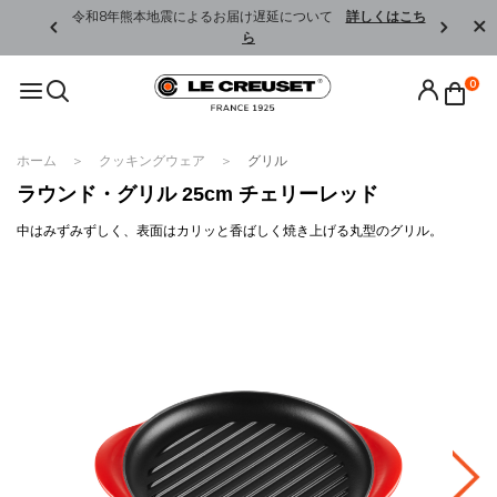
くはこちら
令和8年熊本地震によるお届け遅延について
詳しくはこち
ら
0
ホーム
クッキングウェア
グリル
ラウンド・グリル 25cm チェリーレッド
中はみずみずしく、表面はカリッと香ばしく焼き上げる丸型のグリル。