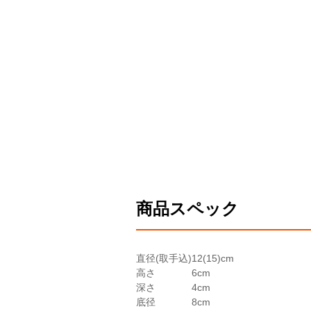
商品スペック
直径(取手込)
12(15)cm
高さ
6cm
深さ
4cm
底径
8cm