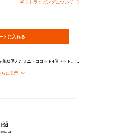
ギフトラッピングについて
ートに入れる
洗練された佇まいと使いやすさを兼ね備えたミニ・ココット4個セット。一人分のスープやシチュー、グラタン、ディップ、デザート、パン、ソースなど、前菜からメイン、スイーツまで幅広い料理に適応するサイズです。
ットホーロー加工が施されており、シーズニング不要でお手入れも簡単。直火・オーブン・IHを含むあらゆる熱源に対応し、最大450℃までご利用できます。食器洗い機も使用でき、金属性の調理器具の使用にも対応。スタッキングも可能な設計で、洗浄や収納もスムーズに行えます。
ターの規格によっては使用できない場合があります。
食器洗い機