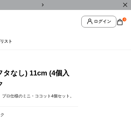
￥11,0
0
ログイン
リスト
なし) 11cm (4個入
ク
、プロ仕様のミニ・ココット4個セット。
ック