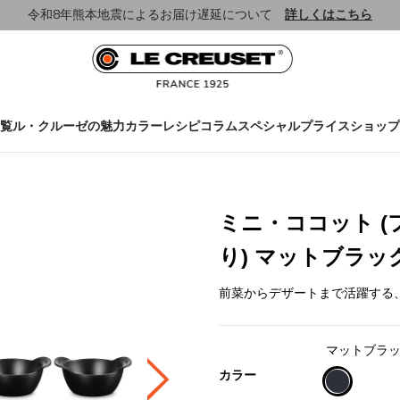
令和8年熊本地震によるお届け遅延について
詳しくはこちら
覧
ル・クルーゼの魅力
カラー
レシピ
コラム
スペシャルプライス
ショップ
ミニ・ココット (フタ
り) マットブラッ
前菜からデザートまで活躍する
マットブラ
カラー