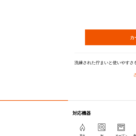
カ
プロフェッショナルのために設計された「グルマンコレクション」。ル・クルーゼの伝統を受け継ぐ、鋳物ホーローならではの優れた熱伝導・蓄熱性で、料理を温かく（または冷たく）保ったままサーブ可能。内側・外側共にブラックマ
＊底径が小さいため、IHクッキングヒー
対応機器
直火
IH
オーブン