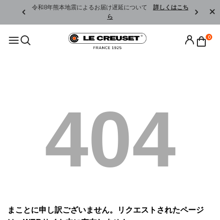
くはこちら
令和8年熊本地震によるお届け遅延について
詳しくはこち
ら
0
404
まことに申し訳ございません。リクエストされたページ