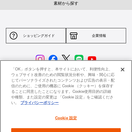
素材から探す
ショッピングガイド
企業情報
「OK」ボタンを押すと、本サイトにおいて、利便性向上、
ウェブサイト改善のための閲覧状況分析や、興味・関心に応
じてパーソナライズされたコンテンツおよび広告の表示・配
サイトポリシー
特定商取引法に基づく表示
信のために、ご使用の機器に Cookie （クッキー）を保存す
ることに同意したことになります。Cookie使用目的の詳細
並行輸入品について
個人情報保護方針
や種類、また設定の変更は 「Cookie 設定」をご確認くださ
い。
プライバシーポリシー
返品について
希望小売価格一覧
採用情報
ニュース
Cookie 設定
よくあるご質問
お問い合わせ