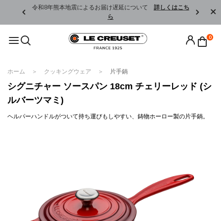
くはこちら
令和8年熊本地震によるお届け遅延について
詳しくはこち
ら
0
ホーム
クッキングウェア
片手鍋
シグニチャー ソースパン 18cm チェリーレッド (シ
ルバーツマミ)
ヘルパーハンドルがついて持ち運びもしやすい、鋳物ホーロー製の片手鍋。