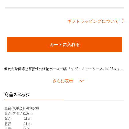
ギフトラッピングについて
カートに入れる
優れた熱伝導と蓄熱性の鋳物ホーロー鍋 「シグニチャー ソースパン18㎝」は、使い勝手のよい片手鍋。 長めのハンドルとヘルパーハンドルがついているので、両手でスムーズに持ち上げることができます。 煮物やスープ作りなどの毎日のお料理だけでなく、ジャムづくりなどにもおすすめです。
＊ツマミのカラーは画像でご確認ください。
＊底径が小さいため、IHクッキングヒーターの規格によっては使用できない場合があります。
商品スペック
直径(取手込)
19(38)cm
高さ(フタ込)
16cm
深さ
11cm
底径
11cm