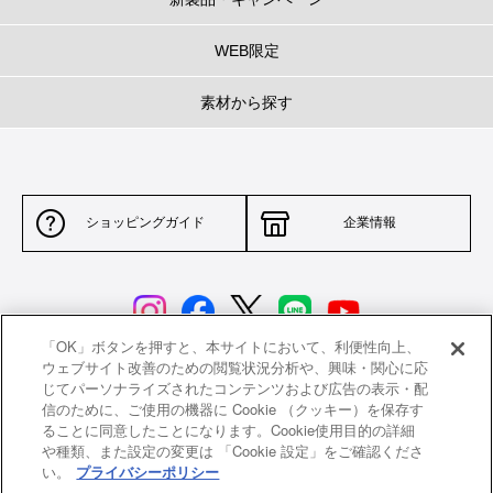
WEB限定
素材から探す
ショッピングガイド
企業情報
「OK」ボタンを押すと、本サイトにおいて、利便性向上、
ウェブサイト改善のための閲覧状況分析や、興味・関心に応
じてパーソナライズされたコンテンツおよび広告の表示・配
サイトポリシー
特定商取引法に基づく表示
信のために、ご使用の機器に Cookie （クッキー）を保存す
ることに同意したことになります。Cookie使用目的の詳細
並行輸入品について
個人情報保護方針
や種類、また設定の変更は 「Cookie 設定」をご確認くださ
い。
プライバシーポリシー
返品について
希望小売価格一覧