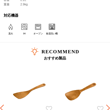
容量
2.2L
重量
2.9kg
対応機器
直火
IH
オーブン
食器洗い機
RECOMMEND
おすすめ製品