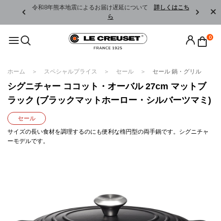
くはこちら
令和8年熊本地震によるお届け遅延について
詳しくはこち
ら
0
ホーム
スペシャルプライス
セール
セール 鍋・グリル
シグニチャー ココット・オーバル 27cm マットブ
ラック (ブラックマットホーロー・シルバーツマミ)
セール
サイズの長い食材を調理するのにも便利な楕円型の両手鍋です。シグニチャ
ーモデルです。