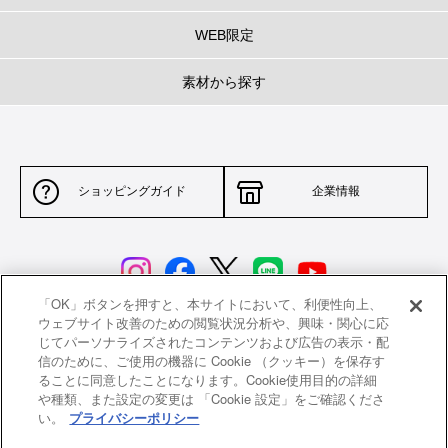
WEB限定
素材から探す
ショッピングガイド
企業情報
「OK」ボタンを押すと、本サイトにおいて、利便性向上、
ウェブサイト改善のための閲覧状況分析や、興味・関心に応
じてパーソナライズされたコンテンツおよび広告の表示・配
サイトポリシー
特定商取引法に基づく表示
信のために、ご使用の機器に Cookie （クッキー）を保存す
ることに同意したことになります。Cookie使用目的の詳細
並行輸入品について
個人情報保護方針
や種類、また設定の変更は 「Cookie 設定」をご確認くださ
い。
プライバシーポリシー
返品について
希望小売価格一覧