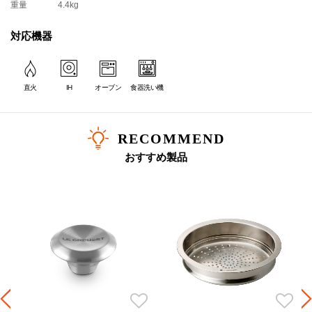
重量
4.4kg
人数：4～6人分
カレー：約12皿分
対応機器
＊ツマミのカラーは画像でご確認ください。
＊炊飯の場合、直径24cm以上のお鍋は、熱源によって炊きあがりにムラができる場合がございます。
＊｢マットブラック｣はマット加工が施されたカラーです。
＊｢マットブラック｣の内側はブラックマットホーローです。
直火
IH
オーブン
食器洗い機
＊こちらの製品はギフトラッピング・熨斗・紙袋をお付けできません。
＊アウトレット品相当（多少のムラや黒点、気泡がある、化粧箱にダメージがある等）のものが含まれます。ご了承の上、ご購入ください。
RECOMMEND
＊セール品の返品・交換はいたしかねます。
おすすめ製品