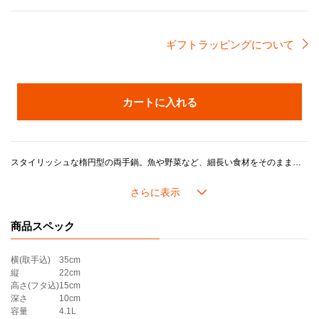
ギフトラッピングについて
カートに入れる
スタイリッシュな楕円型の両手鍋。魚や野菜など、細長い食材をそのまま調理できるのが特徴。鶏を丸ごと使ったローストチキンや豪快な魚料理など、本格的なお料理に大活躍します。
ル・クルーゼの鍋がつくるおいしさのヒミツは、鋳物ホーローの高い熱伝導性と蓄熱性に加え、ル・クルーゼが誇るこだわりの製品設計にあります。
長年の研究で進化してきたドーム型の鍋のフタには「スチームコントロール」と呼ばれる機能がついています。 フタの3カ所に突起があることで、隙間からゆっくり均一に蒸気を逃がし、うまみが凝縮されていきます。また、吹きこぼれしにくく、安全面にも配慮した設計になっています。
商品スペック
内側の「ブラックマットホーロー」加工には、細かな凹凸があり、食材がくっつきにくいため、焼き付けてから煮込むようなお料理が得意です。また、色素沈着もしにくいため、使用後のお手入れも簡単です。
横(取手込)
35cm
時代を越えて世界中のキッチンで愛され続けてきたル・クルーゼの鋳物ホーローウェア。鋳物ホーローならではの優れた熱伝導性と蓄熱性で、食材のうまみを最大限に引き出し、料理をおいしく仕上げます。 また、できたてのお料理をそのままテーブルへサーブすれば、温かいままお食事を楽しめます。洗練された美しさと多彩なカラーバリエーションは、食のライフスタイルを豊かに彩ります。
縦
22cm
高さ(フタ込)
15cm
《分量の目安》
深さ
10cm
■27cm
容量
4.1L