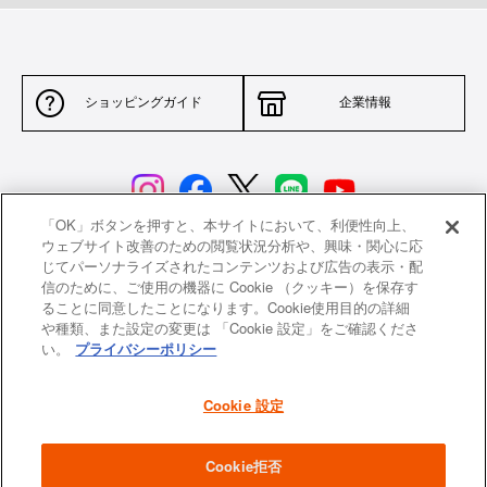
2.
循環する、だからおいしい
ドーム型のフタが熱と蒸気を対流させ、食材を包み込むように熱が循環しま
ショッピングガイド
企業情報
す。均一にじっくりと加熱された野菜はさらに甘く、肉や魚はふっくらと柔
らかく、ジューシーな仕上がりに。
「OK」ボタンを押すと、本サイトにおいて、利便性向上、
ウェブサイト改善のための閲覧状況分析や、興味・関心に応
じてパーソナライズされたコンテンツおよび広告の表示・配
サイトポリシー
特定商取引法に基づく表示
信のために、ご使用の機器に Cookie （クッキー）を保存す
ることに同意したことになります。Cookie使用目的の詳細
並行輸入品について
個人情報保護方針
や種類、また設定の変更は 「Cookie 設定」をご確認くださ
い。
プライバシーポリシー
返品について
希望小売価格一覧
採用情報
ニュース
Cookie 設定
3.
機能をそのままに、フタを軽量化
よくあるご質問
お問い合わせ
Cookie拒否
鋳物ホーロー鍋で気になるのは、その重さ。お鍋の重さは保温性や蓄熱性を