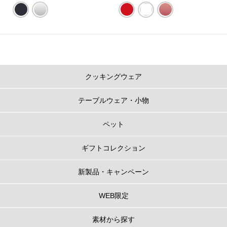
※直径24cm以上のお鍋は炊きあがりにムラができる場合があるため、炊飯に
は推奨しておりません。
※カラーにより展開サイズが異なります。その他のカラーは
こちら
。
ル・クルーゼのお鍋のポイント
クッキングウェア
1.
うまみを閉じ込める、だからおいしい
テーブルウェア・小物
フタの3カ所に突起があることで、隙間からゆっくり均一に蒸気を逃がし、う
まみが凝縮されていきます。また、吹きこぼれしにくく、安全面にも配慮し
た設計になっています。
ペット
ギフトコレクション
新製品・キャンペーン
WEB限定
素材から探す