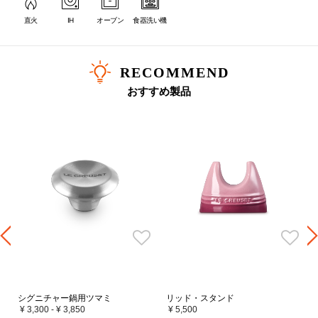
直火
IH
オーブン
食器洗い機
RECOMMEND
サイズ選びの目安
おすすめ製品
サイズ
人数目安
炊飯の目安
16cm
1～2人分
1合
18cm
2～3人分
2合
20cm
2～4人分
3合
22cm
3～5人分
4合
24cm
4～6人分
-
26cm
5～9人分
-
28cm
6～12人分
-
シグニチャー鍋用ツマミ
リッド・スタンド
30cm
7～14人分
-
¥ 3,300
-
¥ 3,850
¥ 5,500