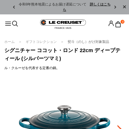
くはこちら
令和8年熊本地震によるお届け遅延について
詳しくはこち
ら
0
ホーム
ギフトコレクション
熨斗（のし）がけ対象製品
シグニチャー ココット・ロンド 22cm ディープテ
ィール (シルバーツマミ)
ル・クルーゼを代表する定番の鍋。