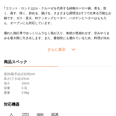
《分量の目安》
｢ココット・ロンド｣はル・クルーゼを代表する鋳物ホーロー鍋。煮る、炊
■22cm
く、蒸す、焼く、炒める、揚げる、さまざまな調理法が1つで出来る万能なお
人数：3～5人分
鍋です。ガス・直火、IHクッキングヒーター、ハロゲンヒーターはもちろ
炊飯：4合
ん、オーブンにも対応しています。
カレー：約10皿分
優れた熱伝導でゆっくりムラなく熱が入り、食材が煮崩れせず、甘みやうま
＊ツマミのカラーは画像でご確認ください。
みを最大限に引き出します。また、蓄熱性にも優れているため、料理が冷め
にくく、温かい料理のおいしさを一層引き立てます。
毎日使っても100年持ちこたえる丈夫さで｢100年鍋｣と例えられるほど一生使
い続けられるお鍋なので、新しい生活を迎える方への結婚祝いや出産祝い、
商品スペック
引越し祝いなど慶事のギフトにも多く選ばれています。
直径(取手込)
23(30)cm
高さ(フタ込)
15cm
深さ
10cm
容量
3.3L
重量
3.9kg
対応機器