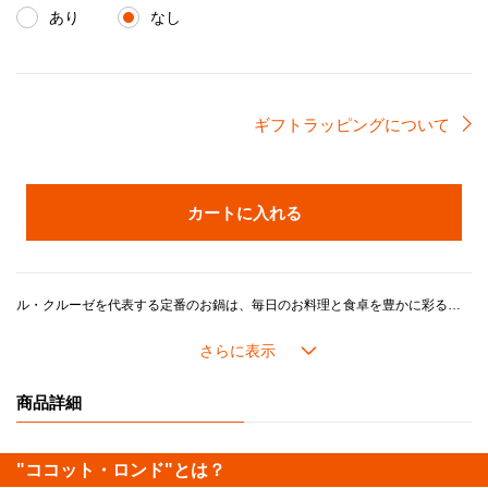
あり
なし
ギフトラッピングについて
カートに入れる
ル・クルーゼを代表する定番のお鍋は、毎日のお料理と食卓を豊かに彩るベストパートナー。「煮る」、「炊く」、「蒸す」、「焼く」、「炒める」、「揚げる」、などさまざまな調理法が1つで出来る万能鍋です。世代・年齢を問わずご愛用いただけるデザインです。
艶やかなブルーにグリーンを混ぜた「ディープティール」は、深みのある色合いで食卓に落ち着きと温かみのある空間を作り出します。どんなインテリアにも馴染み、組み合わせるキッチンウェアのカラーにより、モダンで洗練されたテーブルやカジュアルでリラックスした雰囲気など、多様な演出が可能です。
ル・クルーゼの鍋がつくるおいしさのヒミツは、鋳物ホーローの高い熱伝導性と蓄熱性に加え、ル・クルーゼが誇るこだわりの製品設計にあります。
商品詳細
長年の研究で進化してきたドーム型の鍋のフタには「スチームコントロール」と呼ばれる機能がついています。フタの3カ所に突起があることで、隙間からゆっくり均一に蒸気を逃がし、うまみが凝縮されていきます。また、吹きこぼれしにくく、安全面にも配慮した設計になっています。
"ココット・ロンド"とは？
内側の「サンドホーロー」加工は食材がよく見えるので、火加減や味つけなどが調整しやすいです。 つるつるした滑らかな手触りで汚れが落としやすくてお手入れが楽なほか、におい移りの心配が少ないのもメリットです。