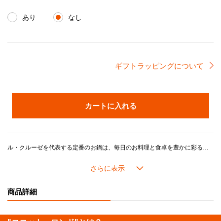
あり
なし
ギフトラッピングについて
カートに入れる
ル・クルーゼを代表する定番のお鍋は、毎日のお料理と食卓を豊かに彩るベストパートナー。「煮る」、「炊く」、「蒸す」、「焼く」、「炒める」、「揚げる」など、さまざまな調理法が1つで出来る万能鍋です。世代・年齢を問わずご愛用いただけるデザインです。
ル・クルーゼの鍋がつくるおいしさのヒミツは、鋳物ホーローの高い熱伝導性と蓄熱性に加え、ル・クルーゼが誇るこだわりの製品設計にあります。
長年の研究で進化してきたドーム型の鍋のフタには「スチームコントロール」と呼ばれる機能がついています。フタの3カ所に突起があることで、隙間からゆっくり均一に蒸気を逃がし、うまみが凝縮されていきます。また、吹きこぼれしにくく、安全面にも配慮した設計になっています。
商品詳細
内側の「ブラックマットホーロー」加工には、細かな凹凸があり、食材がくっつきにくく使い込むほどに油馴染みが良くなります。食材を焼き付けてから煮込むようなお料理にも最適です。また、色素沈着もしにくく使用後のお手入れも簡単です。