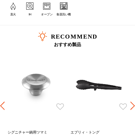
直火
IH
オーブン
食器洗い機
RECOMMEND
サイズ選びの目安
おすすめ製品
サイズ
人数目安
炊飯の目安
16cm
1～2人分
1合
18cm
2～3人分
2合
20cm
2～4人分
3合
22cm
3～5人分
4合
24cm
4～6人分
-
26cm
5～9人分
-
28cm
6～12人分
-
シグニチャー鍋用ツマミ
エブリィ・トング