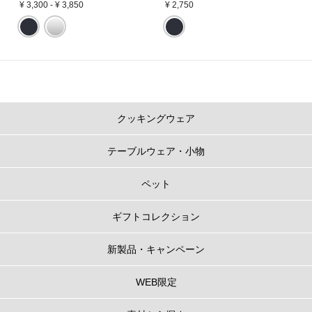
30cm
7～14人分
-
¥ 3,300
-
¥ 3,850
¥ 2,750
※直径24cm以上のお鍋は炊きあがりにムラができる場合があるため、炊飯に
は推奨しておりません。
※カラーにより展開サイズが異なります。その他のカラーは
こちら
。
ル・クルーゼのお鍋のポイント
クッキングウェア
1.
うまみを閉じ込める、だからおいしい
テーブルウェア・小物
フタの3カ所に突起があることで、隙間からゆっくり均一に蒸気を逃がし、う
まみが凝縮されていきます。また、吹きこぼれしにくく、安全面にも配慮し
た設計になっています。
ペット
ギフトコレクション
新製品・キャンペーン
WEB限定