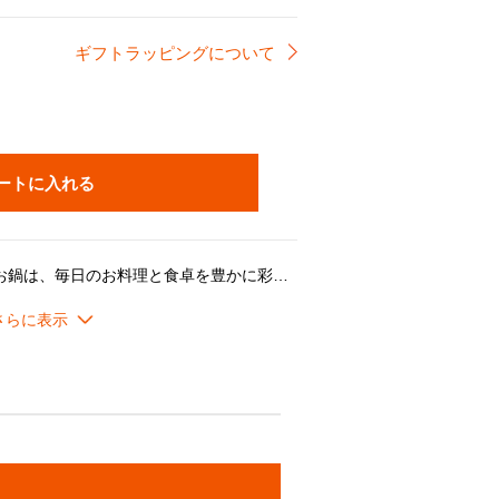
ギフトラッピングについて
ートに入れる
ル・クルーゼを代表する定番のお鍋は、毎日のお料理と食卓を豊かに彩るベストパートナー。「煮る」、「炊く」、「蒸す」、「焼く」、「炒める」、「揚げる」など、さまざまな調理法が1つで出来る万能鍋です。世代・年齢を問わずご愛用いただけるデザインです。
い熱伝導性と蓄熱性に加え、ル・クルーゼが誇るこだわりの製品設計にあります。
起があることで、隙間からゆっくり均一に蒸気を逃がし、うまみが凝縮されていきます。また、吹きこぼれしにくく、安全面にも配慮した設計になっています。
 つるつるした滑らかな手触りで汚れが落としやすくてお手入れが楽なほか、におい移りの心配が少ないのもメリットです。