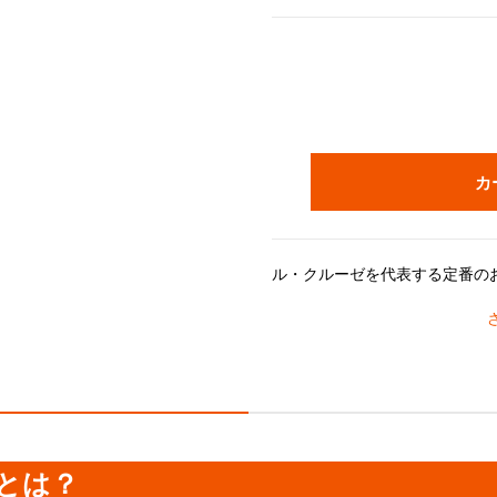
カ
ル・クルーゼの鍋がつくるおいしさのヒミツは、鋳物ホーローの高
長年の研究で進化してきたドーム型の鍋のフタには「スチームコントロール」と呼ばれる機能がついています。フタの3カ所に突
内側の「サンドホーロー」加工は食材がよく見えるので、火加減や味つけなどが調整しやすいです。
《分量の目安》
とは？
■24cm