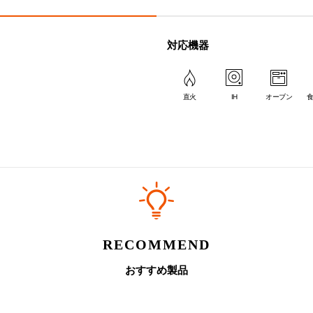
3合
4合
-
-
対応機器
にムラができる場合があるため、炊飯には推奨しておりません。
。その他のカラーは
こちら
。
直火
IH
オーブン
のポイント
RECOMMEND
おすすめ製品
いしい
2.
循環する、だからおいしい
3.
機能