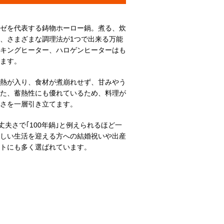
ーゼを代表する鋳物ホーロー鍋。煮る、炊
、さまざまな調理法が1つで出来る万能
ださい。
ッキングヒーター、ハロゲンヒーターはも
熱源によって炊きあがりにムラができる場合がございます。
ます。
熱が入り、食材が煮崩れせず、甘みやう
た、蓄熱性にも優れているため、料理が
しさを一層引き立てます。
丈夫さで｢100年鍋｣と例えられるほど一
しい生活を迎える方への結婚祝いや出産
トにも多く選ばれています。
28cm
30cm
6～12人分
7～14人分