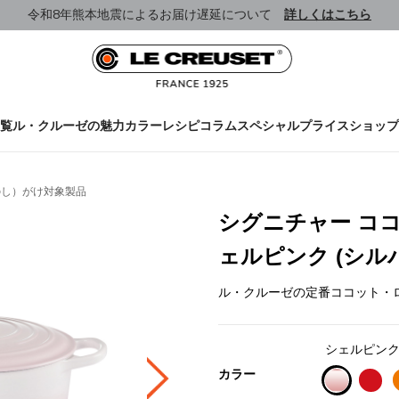
令和8年熊本地震によるお届け遅延について
詳しくはこちら
覧
ル・クルーゼの魅力
カラー
レシピ
コラム
スペシャルプライス
ショップ
のし）がけ対象製品
シグニチャー ココ
ェルピンク (シル
ル・クルーゼの定番ココット・
シェルピン
カラー