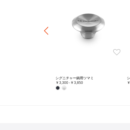
フタの3カ所に突起があることで、隙間
・スチーマー
くり均一に蒸気を逃がし、うまみが凝縮
いきます。また、吹きこぼれしにくく、
にも配慮した設計になっています。
ル・クルーゼのお鍋で無
シグニチャー鍋用ツマミ
¥ 3,300
-
¥ 3,850
¥