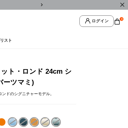
￥11,0
0
ログイン
リスト
ット・ロンド 24cm シ
バーツマミ)
ロンドのシグニチャーモデル。
ク