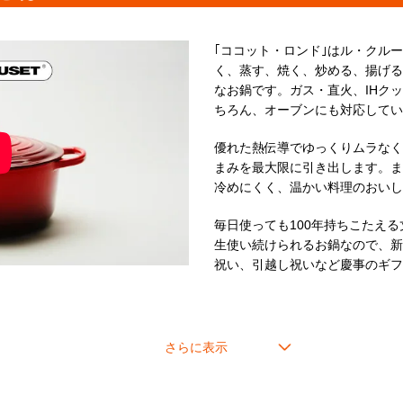
人数：4～6人分
カレー：約12皿分
｢ココット・ロンド｣はル・クル
く、蒸す、焼く、炒める、揚げる
＊ツマミの色は画像でご確認く
なお鍋です。ガス・直火、IHク
＊炊飯の場合、直径24cm以上のお鍋は、
ちろん、オーブンにも対応してい
優れた熱伝導でゆっくりムラなく
まみを最大限に引き出します。ま
冷めにくく、温かい料理のおい
毎日使っても100年持ちこたえる
生使い続けられるお鍋なので、新
祝い、引越し祝いなど慶事のギフ
cm
20cm
22cm
24cm
26cm
3人分
2～4人分
3～5人分
4～6人分
5～9人分