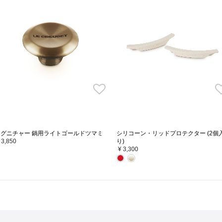
からゆっ
ドーム型のフタが熱と蒸気を対流させ、食材を
鋳物ホ
されて
包み込むように熱が循環します。均一にじっく
鍋の重
安全面
りと加熱された野菜はさらに甘く、肉や魚はふ
もある
っくらと柔らかく、ジューシーな仕上がりに。
うフタ
比べて、
水調理
ル・クルーゼのお鍋は、無水調理が可能です。
無水調理とは、食材そのものの水分や油分を活
法です。
シグニチャー 鍋用ライトゴールドツマミ
シリコーン・リッドプロテクター (2個
お鍋とフタの間からほどよく蒸気を逃すことで
 3,850
り)
¥ 3,300
まみをぎゅっと凝縮した料理が作れます。
※水分が少ない食材を使用する場合は調理内容
»
ココ