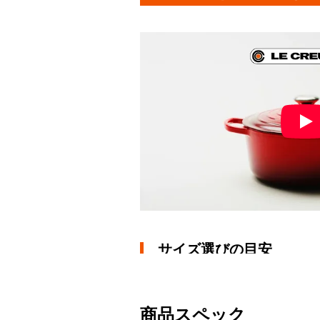
サイズ選びの目安
サイズ
16cm
18
商品スペック
人数目安
1～2人分
2～