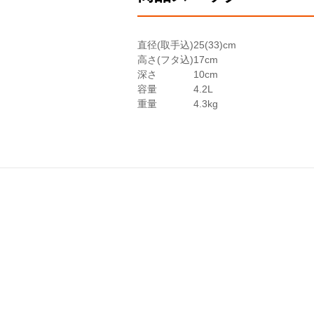
炊飯の目安
1合
2合
直径(取手込)
25(33)cm
※直径24cm以上のお鍋は炊きあがり
高さ(フタ込)
17cm
※カラーにより展開サイズが異なります
深さ
10cm
容量
4.2L
重量
4.3kg
ル・クルーゼのお鍋
1.
うまみを閉じ込める、だからお