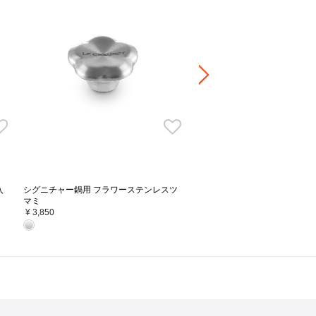
ーロー鍋で気になるのは、その重さ。お
シグニチャー鍋用フラワーステ
さは保温性や蓄熱性を高く保つヒミツで
マミ ライトゴールド
ため、ル・クルーゼは味を損なわないよ
¥ 3,850
だけを軽量化。一般的な鋳物鍋のフタと
約1/3の重さになりました。
(※当社調べ)
かし、素材本来のうまみを引き出す調理
入
シグニチャー鍋用 フラワーステンレスツ
素材に均一に熱が加わり、素材の味とう
マミ
¥ 3,850
にあわせ少量のお水を加えてください。
ット・ロンドの無水調理レシピはこちら