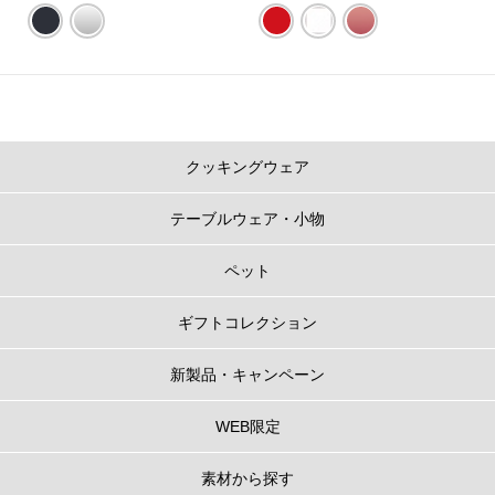
※直径24cm以上のお鍋は炊きあがりにムラができる場合があるため、炊飯に
は推奨しておりません。
※カラーにより展開サイズが異なります。その他のカラーは
こちら
。
ル・クルーゼのお鍋のポイント
クッキングウェア
1.
うまみを閉じ込める、だからおいしい
テーブルウェア・小物
フタの3カ所に突起があることで、隙間からゆっくり均一に蒸気を逃がし、う
まみが凝縮されていきます。また、吹きこぼれしにくく、安全面にも配慮し
た設計になっています。
ペット
ギフトコレクション
新製品・キャンペーン
WEB限定
素材から探す