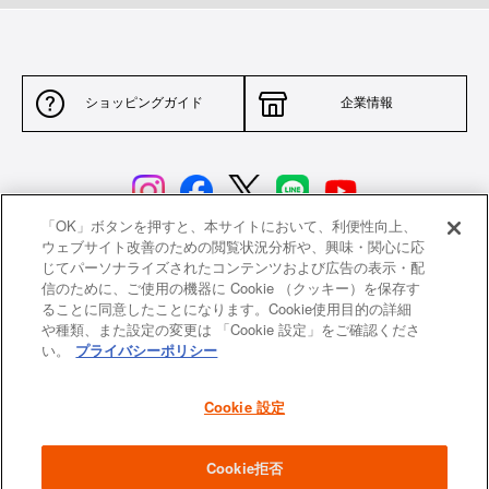
2.
循環する、だからおいしい
ドーム型のフタが熱と蒸気を対流させ、食材を包み込むように熱が循環しま
ショッピングガイド
企業情報
す。均一にじっくりと加熱された野菜はさらに甘く、肉や魚はふっくらと柔
らかく、ジューシーな仕上がりに。
「OK」ボタンを押すと、本サイトにおいて、利便性向上、
ウェブサイト改善のための閲覧状況分析や、興味・関心に応
じてパーソナライズされたコンテンツおよび広告の表示・配
サイトポリシー
特定商取引法に基づく表示
信のために、ご使用の機器に Cookie （クッキー）を保存す
ることに同意したことになります。Cookie使用目的の詳細
並行輸入品について
個人情報保護方針
や種類、また設定の変更は 「Cookie 設定」をご確認くださ
い。
プライバシーポリシー
返品について
希望小売価格一覧
採用情報
ニュース
Cookie 設定
3.
機能をそのままに、フタを軽量化
よくあるご質問
お問い合わせ
Cookie拒否
鋳物ホーロー鍋で気になるのは、その重さ。お鍋の重さは保温性や蓄熱性を