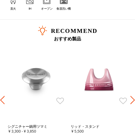
直火
IH
オーブン
食器洗い機
RECOMMEND
サイズ選びの目安
おすすめ製品
サイズ
人数目安
炊飯の目安
16cm
1～2人分
1合
18cm
2～3人分
2合
20cm
2～4人分
3合
22cm
3～5人分
4合
24cm
4～6人分
-
26cm
5～9人分
-
28cm
6～12人分
-
シグニチャー鍋用ツマミ
リッド・スタンド
30cm
7～14人分
-
¥ 3,300
-
¥ 3,850
¥ 5,500