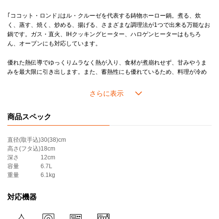
■28cm
人数：6～8人分
｢ココット・ロンド｣はル・クルーゼを代表する鋳物ホーロー鍋。煮る、炊
カレー：約16皿分
く、蒸す、焼く、炒める、揚げる、さまざまな調理法が1つで出来る万能なお
鍋です。ガス・直火、IHクッキングヒーター、ハロゲンヒーターはもちろ
＊ツマミの色は画像でご確認ください。
ん、オーブンにも対応しています。
＊炊飯の場合、直径24cm以上のお鍋は、熱源によって炊きあがりにムラができる場合がございます。
優れた熱伝導でゆっくりムラなく熱が入り、食材が煮崩れせず、甘みやうま
みを最大限に引き出します。また、蓄熱性にも優れているため、料理が冷め
にくく、温かい料理のおいしさを一層引き立てます。
毎日使っても100年持ちこたえる丈夫さで｢100年鍋｣と例えられるほど一生使
い続けられるお鍋なので、新しい生活を迎える方への結婚祝いや出産祝い、
商品スペック
引越し祝いなど慶事のギフトにも多く選ばれています。
直径(取手込)
30(38)cm
高さ(フタ込)
18cm
深さ
12cm
容量
6.7L
重量
6.1kg
対応機器