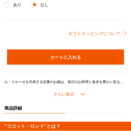
あり
なし
ギフトラッピングについて
カートに入れる
ル・クルーゼを代表する定番のお鍋は、毎日のお料理と食卓を豊かに彩るベストパートナー。「煮る」、「炊く」、「蒸す」、「焼く」、「炒める」、「揚げる」など、さまざまな調理法が1つで出来る万能鍋です。世代・年齢を問わずご愛用いただけるデザインです。
ル・クルーゼの鍋がつくるおいしさのヒミツは、鋳物ホーローの高い熱伝導性と蓄熱性に加え、ル・クルーゼが誇るこだわりの製品設計にあります。
長年の研究で進化してきたドーム型の鍋のフタには「スチームコントロール」と呼ばれる機能がついています。フタの3カ所に突起があることで、隙間からゆっくり均一に蒸気を逃がし、うまみが凝縮されていきます。また、吹きこぼれしにくく、安全面にも配慮した設計になっています。
商品詳細
内側の「サンドホーロー」加工は食材がよく見えるので、火加減や味つけなどが調整しやすいです。 つるつるした滑らかな手触りで汚れが落としやすくてお手入れが楽なほか、におい移りの心配が少ないのもメリットです。
"ココット・ロンド"とは？
《分量の目安》