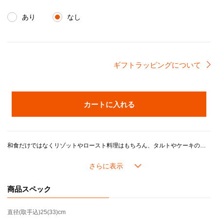
あり
なし
ギフトラッピングについて
カートに入れる
和食だけではなくリゾットやロースト料理はもちろん、タルトやケーキの焼き型としても活用いただけます。やや浅めなので取り分けがしやすく、お料理を作った後そのまま食卓に出してもスタイリッシュなお鍋です。
ル・クルーゼの鍋がつくるおいしさのヒミツは、鋳物ホーローの高い熱伝導性と蓄熱性に加え、ル・クルーゼが誇るこだわりの製品設計にあります。
長年の研究で進化してきたドーム型の鍋のフタには「スチームコントロール」と呼ばれる機能がついています。フタの3カ所に突起があることで、隙間からゆっくり均一に蒸気を逃がし、うまみが凝縮されていきます。また、吹きこぼれしにくく、安全面にも配慮した設計になっています。
商品スペック
内側の「サンドホーロー」加工は食材がよく見えるので、火加減や味つけなどが調整しやすいです。 つるつるした滑らかな手触りで汚れが落としやすくてお手入れが楽なほか、におい移りの心配が少ないのもメリットです。
直径(取手込)
25(33)cm