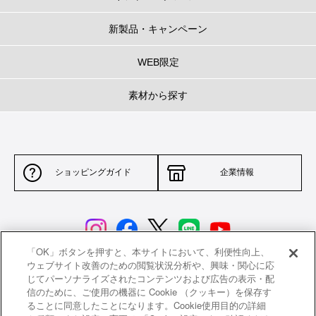
新製品・キャンペーン
WEB限定
素材から探す
ショッピングガイド
企業情報
「OK」ボタンを押すと、本サイトにおいて、利便性向上、
ウェブサイト改善のための閲覧状況分析や、興味・関心に応
じてパーソナライズされたコンテンツおよび広告の表示・配
サイトポリシー
特定商取引法に基づく表示
信のために、ご使用の機器に Cookie （クッキー）を保存す
ることに同意したことになります。Cookie使用目的の詳細
並行輸入品について
個人情報保護方針