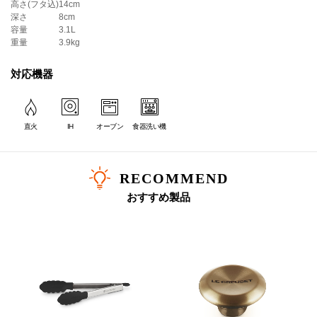
時代を越えて世界中のキッチンで愛され続けてきたル・クルーゼの鋳物ホーローウェア。鋳物ホーローならではの優れた熱伝導性と蓄熱性で、食材のうまみを最大限に引き出し、料理をおいしく仕上げます。また、できたてのお料理をそのままテーブルへサーブすれば、温かいままお食事を楽しめます。洗練された美しさと多彩なカラーバリエーションは、食のライフスタイルを豊かに彩ります。
高さ(フタ込)
14cm
深さ
8cm
《分量の目安》
容量
3.1L
■24cm
重量
3.9kg
人数：3～5人分
炊飯：4合
対応機器
カレー：約10皿分
＊ツマミのカラーは画像でご確認ください。
＊炊飯の場合、直径24cm以上のお鍋は、熱源によって炊きあがりにムラができる場合がございます。
直火
IH
オーブン
食器洗い機
RECOMMEND
おすすめ製品