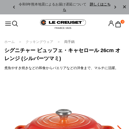
くはこちら
令和8年熊本地震によるお届け遅延について
詳しくはこち
ら
0
ホーム
クッキングウェア
両手鍋
シグニチャー ビュッフェ・キャセロール 26cm オ
レンジ (シルバーツマミ)
煮魚やすき焼きなどの和食からパエリアなどの洋食まで、マルチに活躍。