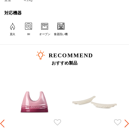
重量
4.2kg
対応機器
直火
IH
オーブン
食器洗い機
RECOMMEND
おすすめ製品