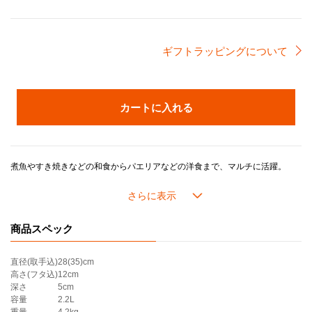
ギフトラッピングについて
カートに入れる
煮魚やすき焼きなどの和食からパエリアなどの洋食まで、マルチに活躍。
大皿としても使え、テーブルを華やかにします。
＊ツマミのカラーは画像でご確認ください。
商品スペック
直径(取手込)
28(35)cm
高さ(フタ込)
12cm
深さ
5cm
容量
2.2L