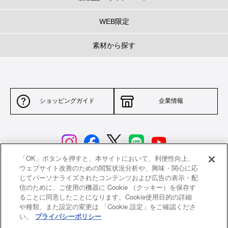
WEB限定
素材から探す
ショッピングガイド
企業情報
「OK」ボタンを押すと、本サイトにおいて、利便性向上、
ウェブサイト改善のための閲覧状況分析や、興味・関心に応
じてパーソナライズされたコンテンツおよび広告の表示・配
サイトポリシー
特定商取引法に基づく表示
信のために、ご使用の機器に Cookie （クッキー）を保存す
ることに同意したことになります。Cookie使用目的の詳細
並行輸入品について
個人情報保護方針
や種類、また設定の変更は 「Cookie 設定」をご確認くださ
い。
プライバシーポリシー
返品について
希望小売価格一覧