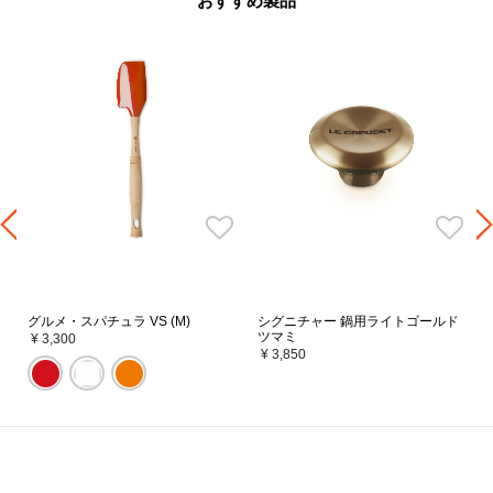
おすすめ製品
■シグニチャー ココット・ロンド 24・26・28・30
cm
■シグニチャー ココット・オーバル 27
cm
■シグニチャー ココット・ジャポネーズ 24cm
■シグニチャー ブレッド・オーブン 24cm
［取扱い上の注意］
・ル・クルーゼの鋳物ホーロー鍋専用の替えツマミです。
・どのサイズのお鍋にも取り付けられます。
・フタをしたままオーブンに入れられます。※電子レンジ不可
・高温の状態や直火に近づけると変色することがあります。
・取り付けには付属のネジをご使用ください。
・他社の製品には取り付けないでください。
・ステンレス製のツマミは調理中及び調理後はツマミが熱くなります。必ず
鍋つかみを使用してください。
＊マットブラックは樹脂製、シルバーはステンレス製となります。
グルメ・スパチュラ VS (M)
シグニチャー 鍋用ライトゴールド
ツマミ
＊シルバーはステンレス製の為熱くなりますのでご注意ください。
¥ 3,300
¥ 3,850
＊シグニチャー以外の従来製品にもご使用いただけます。