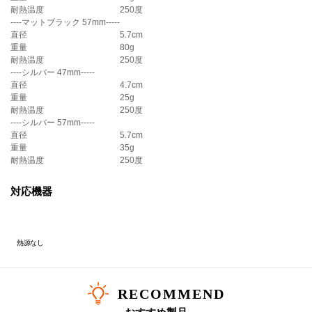
■シグニチャー ココット・ロンド 14・16・18・20・22cm
耐熱温度
250度
■シグニチャー ココット・オーバル 17・23・25cm
----マットブラック 57mm-----
直径
5.7cm
■ココット・エブリィ 18・20
重量
80g
■ココット・ダムール
耐熱温度
250度
■ココット・フルール
----シルバー 47mm-----
■マルミット 18・20・22cm
直径
4.7cm
重量
25g
［Lサイズ対応推奨商品(57mm)］
耐熱温度
250度
■シグニチャー ココット・ロンド 24・26・28・30
cm
----シルバー 57mm-----
■シグニチャー ココット・オーバル 27
cm
直径
5.7cm
■シグニチャー ココット・ジャポネーズ 24cm
重量
35g
■シグニチャー ブレッド・オーブン 24cm
耐熱温度
250度
・ステンレスツマミ
対応機器
［Mサイズ対応推奨商品(47mm)］
■シグニチャー ココット・ロンド 16・18・20・22cm
■シグニチャー ココット・オーバル 23・25cm
■ココット・エブリィ 18・20
熱源なし
■ココット・ダムール
■ココット・フルール
■マルミット 18・20・22cm
RECOMMEND
［Lサイズ対応推奨商品(57mm)］