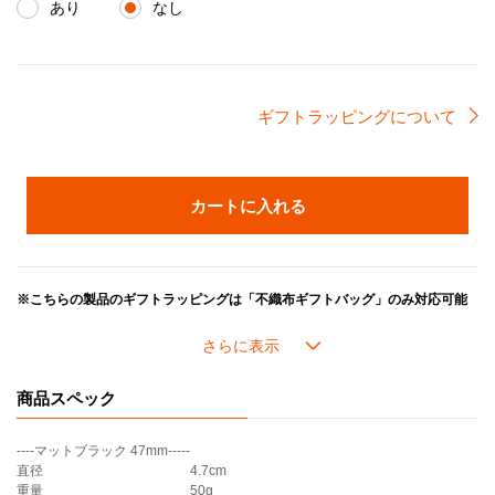
あり
なし
ギフトラッピングについて
カートに入れる
※こちらの製品のギフトラッピングは「不織布ギフトバッグ」のみ対応可能
です。「包装紙」をお選びいただいた場合でも、「不織布ギフトバッグ」で
のお届けとなります。ご了承ください。
耐熱性ツマミのシグニチャーモデル。
商品スペック
ツマミは回すだけで簡単に付け替えることができます。
耐熱温度は250℃です。フタをしたままオーブンに入れることも可能です。
----マットブラック 47mm-----
・樹脂ツマミ
直径
4.7cm
［Mサイズ対応推奨商品(47mm)］
重量
50g