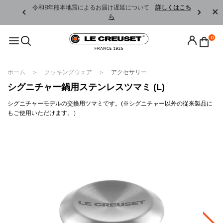
くはこちら
令和8年熊本地震によるお届け遅延について
詳しくはこち
ら
0
ホーム
クッキングウェア
アクセサリー
シグニチャー鍋用ステンレスツマミ (L)
シグニチャーモデルの交換用ツマミです。(※シグニチャー以外の従来製品に
もご使用いただけます。）