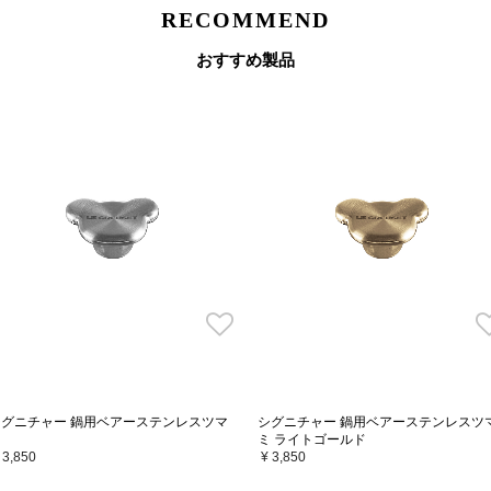
RECOMMEND
■マルミット 18・20・22cm
おすすめ製品
［Lサイズ対応推奨商品(57mm)
■シグニチャー ココット・ロンド 
■シグニチャー ココット・オー
■シグニチャー ココット・ジャポ
■シグニチャー ブレッド・オーブ
［取扱い上の注意］
・ル・クルーゼの鋳物ホーロー
・どのサイズのお鍋にも取り付
・フタをしたままオーブンに入
・高温の状態や直火に近づける
・取り付けには付属のネジをご
・他社の製品には取り付けない
・ステンレス製のツマミは調理
ず鍋つかみを使用してください
シグニチャー 鍋用ベアーステンレスツマ
シグニチャー 鍋用ベアーステンレスツ
ミ
ミ ライトゴールド
＊マットブラックは樹脂製、シ
 3,850
¥ 3,850
＊シルバーはステンレス製の為