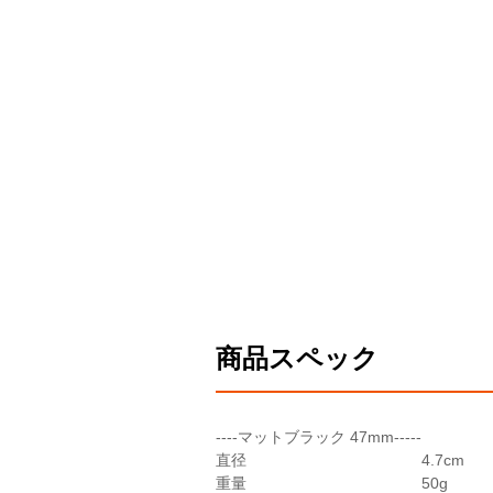
商品スペック
----マットブラック 47mm-----
直径
4.7cm
重量
50g