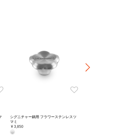
］
24・26・28・30
cm
バル 27
cm
ネーズ 24cm
ン 24cm
リッド・スタンド
¥ 5,500
鍋専用の替えツマミです。
けられます。
れられます。※電子レンジ不可
と変色することがあります。
使用ください。
でください。
中及び調理後はツマミが熱くなります。必
。
マ
シグニチャー鍋用 フラワーステンレスツ
マミ
ルバーはステンレス製となります。
¥ 3,850
熱くなりますのでご注意ください。