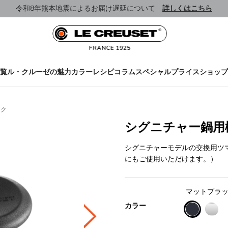
令和8年熊本地震によるお届け遅延について
詳しくはこちら
覧
ル・クルーゼの魅力
カラー
レシピ
コラム
スペシャルプライス
ショップ
ック
シグニチャー鍋用樹
シグニチャーモデルの交換用ツ
にもご使用いただけます。）
マットブラ
カラー
selected