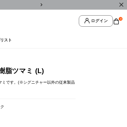
￥11,0
0
ログイン
リスト
脂ツマミ (L)
マミです。(※シグニチャー以外の従来製品
ック