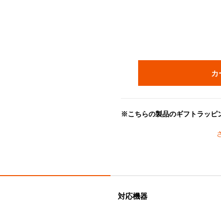
カ
※こちらの製品のギフトラッピ
能です。「包装紙」をお選びい
グ」でのお届けとなります。ご
耐熱性ツマミのシグニチャーモ
ツマミは回すだけで簡単に付け
耐熱温度は250℃です。フタを
す。
対応機器
・樹脂ツマミ