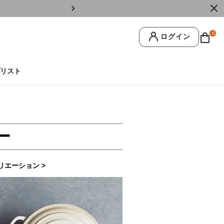
￥11,0
0
ログイン
リスト
ー
リエーション >