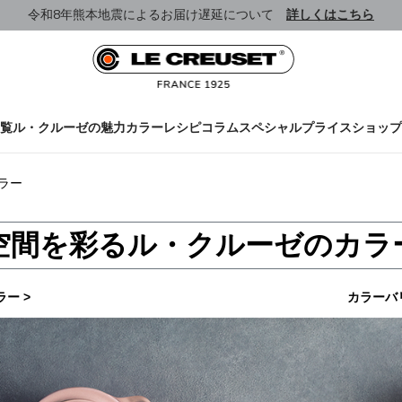
令和8年熊本地震によるお届け遅延について
詳しくはこちら
覧
ル・クルーゼの魅力
カラー
レシピ
コラム
スペシャルプライス
ショップ
ラー
空間を彩るル・クルーゼのカラ
ー >
カラーバ