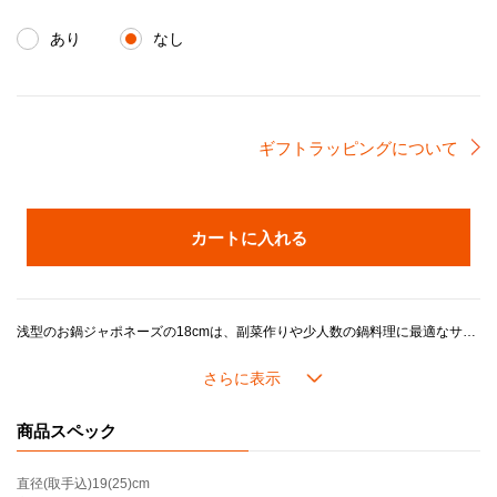
あり
なし
ギフトラッピングについて
カートに入れる
浅型のお鍋ジャポネーズの18cmは、副菜作りや少人数の鍋料理に最適なサイズです。和食だけではなくリゾットやロースト料理はもちろん、タルトやケーキの焼き型としても活用いただけます。やや浅めなので取り分けがしやすく、お料理を作った後そのまま食卓に出してもスタイリッシュなお鍋です。
ル・クルーゼの鍋がつくるおいしさのヒミツは、鋳物ホーローの高い熱伝導性と蓄熱性に加え、ル・クルーゼが誇るこだわりの製品設計にあります。
長年の研究で進化してきたドーム型の鍋のフタには「スチームコントロール」と呼ばれる機能がついています。フタの3カ所に突起があることで、隙間からゆっくり均一に蒸気を逃がし、うまみが凝縮されていきます。また、吹きこぼれしにくく、安全面にも配慮した設計になっています。
商品スペック
内側の「サンドホーロー」加工は食材がよく見えるので、火加減や味つけなどが調整しやすいです。 つるつるした滑らかな手触りで汚れが落としやすくてお手入れが楽なほか、におい移りの心配が少ないのもメリットです。
直径(取手込)
19(25)cm