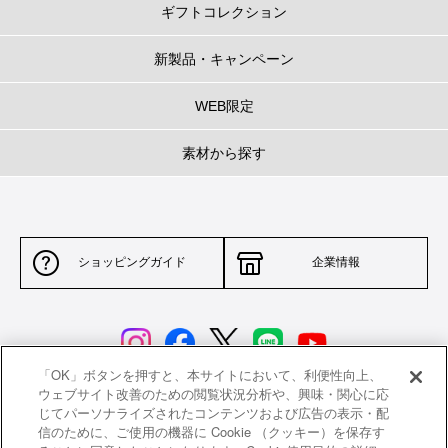
ギフトコレクション
新製品・キャンペーン
WEB限定
素材から探す
ショッピングガイド
企業情報
「OK」ボタンを押すと、本サイトにおいて、利便性向上、
ウェブサイト改善のための閲覧状況分析や、興味・関心に応
じてパーソナライズされたコンテンツおよび広告の表示・配
サイトポリシー
特定商取引法に基づく表示
信のために、ご使用の機器に Cookie （クッキー）を保存す