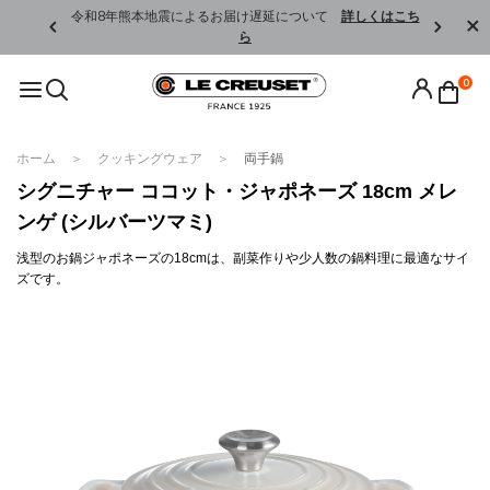
くはこちら
令和8年熊本地震によるお届け遅延について
詳しくはこち
ら
0
ホーム
クッキングウェア
両手鍋
シグニチャー ココット・ジャポネーズ 18cm メレ
ンゲ (シルバーツマミ)
浅型のお鍋ジャポネーズの18cmは、副菜作りや少人数の鍋料理に最適なサイ
ズです。