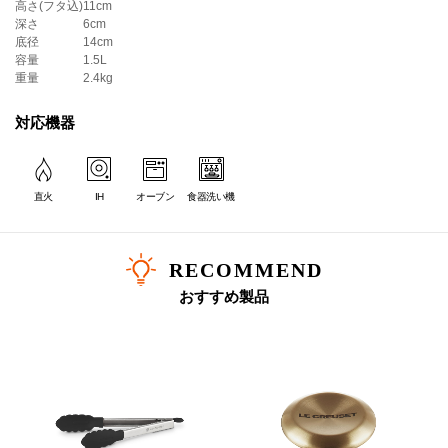
＊ツマミのカラーは画像でご確認ください。
高さ(フタ込)
11cm
深さ
6cm
底径
14cm
容量
1.5L
重量
2.4kg
対応機器
直火
IH
オーブン
食器洗い機
RECOMMEND
おすすめ製品