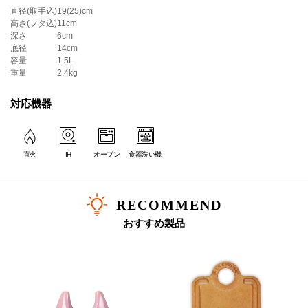
直径(取手込)
19(25)cm
＊ツマミのカラーは画像でご確認ください。
高さ(フタ込)
11cm
＊｢マットブラック｣はマット加工が施されたカラーです。
深さ
6cm
＊内側はブラックマットホーローです。
底径
14cm
容量
1.5L
重量
2.4kg
対応機器
直火
IH
オーブン
食器洗い機
RECOMMEND
おすすめ製品