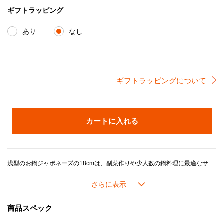
ギフトラッピング
あり
なし
ギフトラッピングについて
カートに入れる
浅型のお鍋ジャポネーズの18cmは、副菜作りや少人数の鍋料理に最適なサイズです。和食だけではなくリゾットやロースト料理はもちろん、タルトやケーキの焼き型としても活用いただけます。やや浅めなので取り分けがしやすく、お料理を作った後そのまま食卓に出してもスタイリッシュなお鍋です。
ル・クルーゼの鍋がつくるおいしさのヒミツは、鋳物ホーローの高い熱伝導性と蓄熱性に加え、ル・クルーゼが誇るこだわりの製品設計にあります。
長年の研究で進化してきたドーム型の鍋のフタには「スチームコントロール」と呼ばれる機能がついています。フタの3カ所に突起があることで、隙間からゆっくり均一に蒸気を逃がし、うまみが凝縮されていきます。また、吹きこぼれしにくく、安全面にも配慮した設計になっています。
商品スペック
内側の「ブラックマットホーロー」加工には、細かな凹凸があり、食材がくっつきにくく使い込むほどに油馴染みが良くなります。食材を焼き付けてから煮込むようなお料理にも最適です。また、色素沈着もしにくく使用後のお手入れも簡単です。