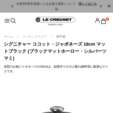
くはこちら
令和8年熊本地震によるお届け遅延について
詳しくはこち
ら
0
ホーム
クッキングウェア
両手鍋
シグニチャー ココット・ジャポネーズ 18cm マッ
トブラック (ブラックマットホーロー・シルバーツ
マミ)
浅型のお鍋ジャポネーズの18cmは、副菜作りや少人数の鍋料理に最適なサイ
ズです。