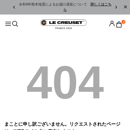
くはこちら
令和8年熊本地震によるお届け遅延について
詳しくはこち
ら
0
404
まことに申し訳ございません。リクエストされたページ