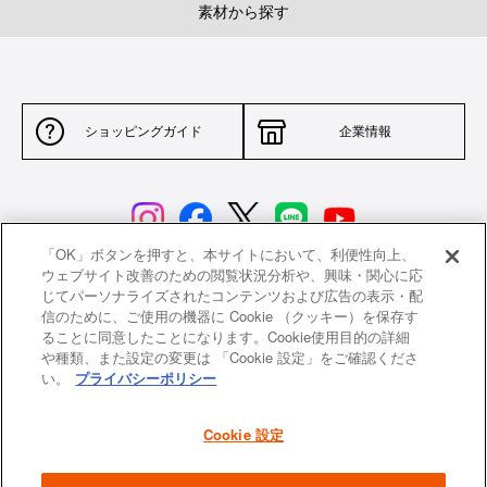
素材から探す
ショッピングガイド
企業情報
「OK」ボタンを押すと、本サイトにおいて、利便性向上、
ウェブサイト改善のための閲覧状況分析や、興味・関心に応
じてパーソナライズされたコンテンツおよび広告の表示・配
サイトポリシー
特定商取引法に基づく表示
信のために、ご使用の機器に Cookie （クッキー）を保存す
ることに同意したことになります。Cookie使用目的の詳細
並行輸入品について
個人情報保護方針
や種類、また設定の変更は 「Cookie 設定」をご確認くださ
い。
プライバシーポリシー
返品について
希望小売価格一覧
採用情報
ニュース
Cookie 設定
よくあるご質問
お問い合わせ