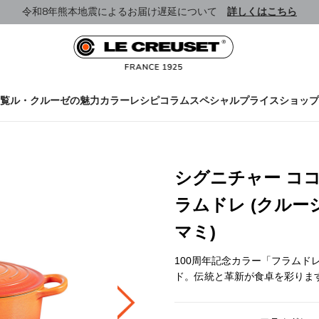
令和8年熊本地震によるお届け遅延について
詳しくはこちら
覧
ル・クルーゼの魅力
カラー
レシピ
コラム
スペシャルプライス
ショップ
シグニチャー ココ
ラムドレ (クル
マミ)
100周年記念カラー「フラムド
ド。伝統と革新が食卓を彩りま