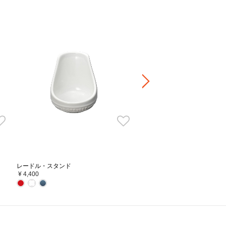
をそのままに、フタを軽量化
ーロー鍋で気になるのは、その重さ。お
オーバル・スチーマー
さは保温性や蓄熱性を高く保つヒミツで
¥ 15,400
ため、ル・クルーゼは味を損なわないよ
だけを軽量化。一般的な鋳物鍋のフタと
約1/3の重さになりました。
(※当社調べ)
かし、素材本来のうまみを引き出す調理
レードル・スタンド
素材に均一に熱が加わり、素材の味とう
¥ 4,400
にあわせ少量のお水を加えてください。