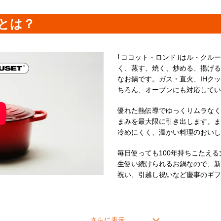
■18cm
人数：2～3人分
とは？
炊飯：2合
カレー：約5皿分
｢ココット・ロンド｣はル・クル
＊ツマミのカラーは画像でご確
く、蒸す、焼く、炒める、揚げる
＊ステンレス製のシルバー以外のツマミ(ゴールド、ライトゴールド、カッパ
なお鍋です。ガス・直火、IHク
ちろん、オーブンにも対応してい
優れた熱伝導でゆっくりムラなく
まみを最大限に引き出します。ま
冷めにくく、温かい料理のおい
毎日使っても100年持ちこたえる
生使い続けられるお鍋なので、新
祝い、引越し祝いなど慶事のギフ