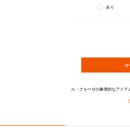
あり
カ
誕生から100年の節目を迎え、ル・クルーゼを象徴する伝統色「フレイム(オレンジ)」がさらなる輝きをまとい、新たに誕生した「フラムドレ」。受け継がれてきた温かみのあるカラーに、上品
1925年から最高品質の素材を用い、フランスの職人によって一つひとつ手作りで仕上げる鋳物ホーローウェアは、優れた熱伝導性と蓄熱性により、キッチンからテーブルへ最高の料理を届けます。世代を超えて受け継がれる耐久性と、鮮やかなエナメルが特長です。シー
《分量の目安》