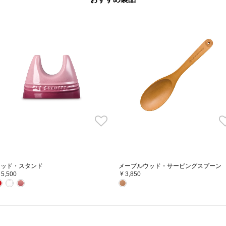
いしい
2.
循環する、だからおいしい
3.
機能
からゆっ
ドーム型のフタが熱と蒸気を対流させ、食材を
鋳物ホ
されて
包み込むように熱が循環します。均一にじっく
鍋の重
安全面
りと加熱された野菜はさらに甘く、肉や魚はふ
もある
っくらと柔らかく、ジューシーな仕上がりに。
うフタ
比べて、
水調理
ル・クルーゼのお鍋は、無水調理が可能です。
無水調理とは、食材そのものの水分や油分を活
法です。
リッド・スタンド
メープルウッド・サービングスプーン
お鍋とフタの間からほどよく蒸気を逃すことで
 5,500
¥ 3,850
まみをぎゅっと凝縮した料理が作れます。
※水分が少ない食材を使用する場合は調理内容