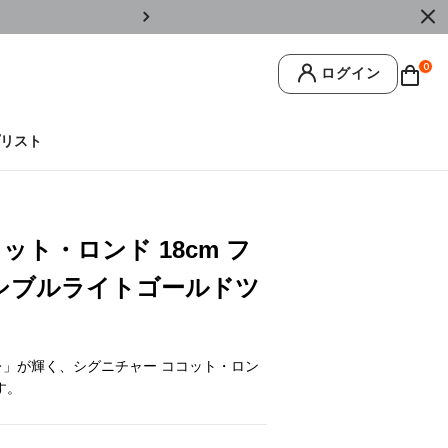
￥11,0
0
ログイン
リスト
ット・ロンド 18cm フ
ーシブルライトゴールドツ
レ」が輝く、シグニチャー ココット・ロン
す。