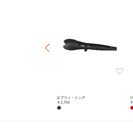
1.
うまみを閉じ込める、だからお
フタの3カ所に突起があることで、隙間
コーンヘッド・トング
くり均一に蒸気を逃がし、うまみが凝縮
いきます。また、吹きこぼれしにくく、
にも配慮した設計になっています。
ル・クルーゼのお鍋で無
エブリィ・トング
¥ 2,750
¥