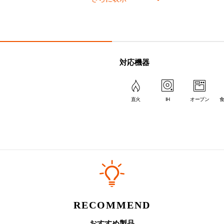
cm
20cm
22cm
24cm
26cm
3人分
2～4人分
3～5人分
4～6人分
5～9人分
3合
4合
-
-
対応機器
にムラができる場合があるため、炊飯には推奨しておりません。
。その他のカラーは
こちら
。
直火
IH
オーブン
のポイント
RECOMMEND
おすすめ製品