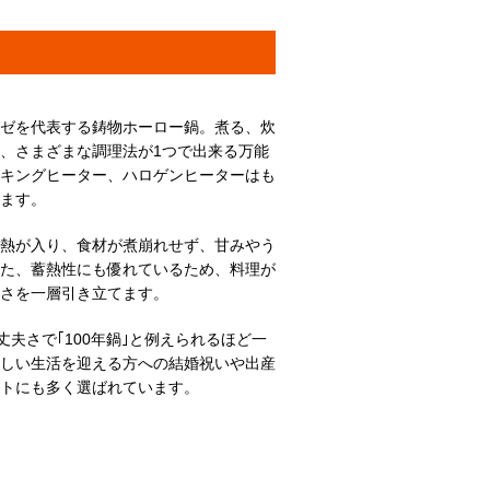
ーゼを代表する鋳物ホーロー鍋。煮る、炊
認ください。
、さまざまな調理法が1つで出来る万能
ー、イリディセント等)の付いたフタは食洗機の使用をお避け下さい。変色する可能性があります。
ッキングヒーター、ハロゲンヒーターはも
ます。
熱が入り、食材が煮崩れせず、甘みやう
た、蓄熱性にも優れているため、料理が
しさを一層引き立てます。
丈夫さで｢100年鍋｣と例えられるほど一
しい生活を迎える方への結婚祝いや出産
トにも多く選ばれています。