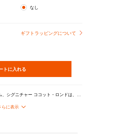
なし
ギフトラッピングについて
ートに入れる
ル・クルーゼの象徴的なアイテム、シグニチャー ココット・ロンドは、家庭のキッチンからプロの厨房に至るまで、欠かせない存在。エナメル加工が施された鋳鉄製の鍋は、煮る・炊く・蒸す・焼く・炒める・揚げるまで、あらゆる調理法に対応する万能アイテムです。
な艶やかさをプラス。さらに、ライトゴールド仕上げのステンレス製クルーシブルツマミが、エレガントなアクセントを添えます。伝統と革新が調和した特別な一色は、食卓を華やかに彩り、毎日の料理の時間をより豊かに演出します。
ズニングは不要で、こびりつきにくく、食器洗い機でも使用できます。長年の研究により進化したドーム型のフタによって、熱と蒸気の対流が生まれ、食材をムラなく加熱します。フタの3カ所にある突起による隙間から、蒸気がゆっくり均一に抜けるため、うまみが凝縮されます。吹きこぼれしにくく、安全面にも配慮した設計です。