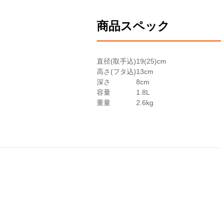
サイズ
16cm
18
商品スペック
人数目安
1～2人分
2～
炊飯の目安
1合
2合
直径(取手込)
19(25)cm
※直径24cm以上のお鍋は炊きあがり
高さ(フタ込)
13cm
※カラーにより展開サイズが異なります
深さ
8cm
容量
1.8L
重量
2.6kg
ル・クルーゼのお鍋