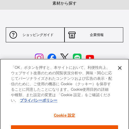
素材から探す
ショッピングガイド
企業情報
「OK」ボタンを押すと、本サイトにおいて、利便性向上、
ウェブサイト改善のための閲覧状況分析や、興味・関心に応
じてパーソナライズされたコンテンツおよび広告の表示・配
サイトポリシー
特定商取引法に基づく表示
信のために、ご使用の機器に Cookie （クッキー）を保存す
ることに同意したことになります。Cookie使用目的の詳細
並行輸入品について
個人情報保護方針
や種類、また設定の変更は 「Cookie 設定」をご確認くださ
い。
プライバシーポリシー
返品について
希望小売価格一覧
採用情報
ニュース
Cookie 設定
よくあるご質問
お問い合わせ