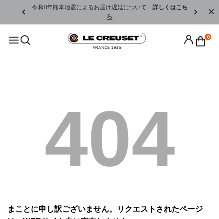
くはこちら
令和8年熊本地震によるお届け遅延について
詳しくはこち
ら
0
404
まことに申し訳ございません。リクエストされたページ