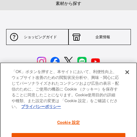
素材から探す
ショッピングガイド
企業情報
「OK」ボタンを押すと、本サイトにおいて、利便性向上、
ウェブサイト改善のための閲覧状況分析や、興味・関心に応
じてパーソナライズされたコンテンツおよび広告の表示・配
サイトポリシー
特定商取引法に基づく表示
信のために、ご使用の機器に Cookie （クッキー）を保存す
ることに同意したことになります。Cookie使用目的の詳細
並行輸入品について
個人情報保護方針
や種類、また設定の変更は 「Cookie 設定」をご確認くださ
い。
プライバシーポリシー
返品について
希望小売価格一覧
採用情報
ニュース
Cookie 設定
よくあるご質問
お問い合わせ