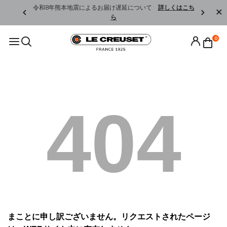
くはこちら
令和8年熊本地震によるお届け遅延について
詳しくはこち
ら
0
404
まことに申し訳ございません。リクエストされたページ