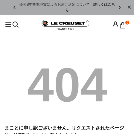
くはこちら
令和8年熊本地震によるお届け遅延について
詳しくはこち
ら
0
404
まことに申し訳ございません。リクエストされたページ