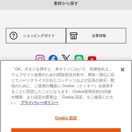
素材から探す
ショッピングガイド
企業情報
「OK」ボタンを押すと、本サイトにおいて、利便性向上、
ウェブサイト改善のための閲覧状況分析や、興味・関心に応
じてパーソナライズされたコンテンツおよび広告の表示・配
サイトポリシー
特定商取引法に基づく表示
信のために、ご使用の機器に Cookie （クッキー）を保存す
ることに同意したことになります。Cookie使用目的の詳細
並行輸入品について
個人情報保護方針
や種類、また設定の変更は 「Cookie 設定」をご確認くださ
い。
プライバシーポリシー
返品について
希望小売価格一覧
採用情報
ニュース
Cookie 設定
よくあるご質問
お問い合わせ