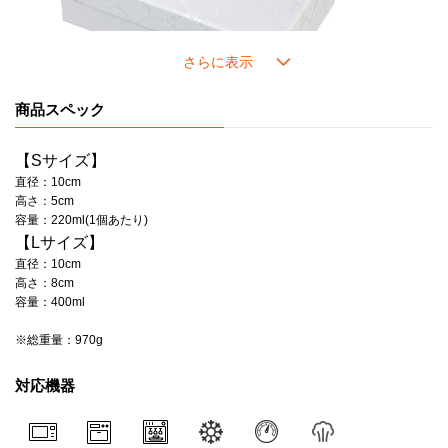
商品スペック
こちらの製品は、ブライダルギフトボックス入りです。
高級感漂う光沢のある白いボックスは、ご結婚のお祝いや感謝の気持ちを伝
【Sサイズ】
えるギフトにぴったりです。
直径：10cm
高さ：5cm
※製品により、箱の形状・サイズが異なります。
容量：220ml(1個あたり)
【Lサイズ】
直径：10cm
高さ：8cm
容量：400ml
※総重量：970g
対応機器