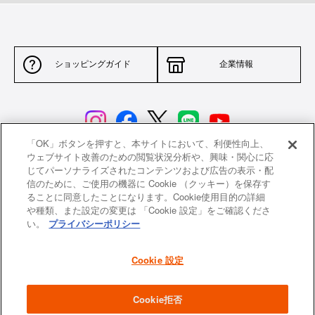
ショッピングガイド
企業情報
「OK」ボタンを押すと、本サイトにおいて、利便性向上、
ウェブサイト改善のための閲覧状況分析や、興味・関心に応
じてパーソナライズされたコンテンツおよび広告の表示・配
サイトポリシー
特定商取引法に基づく表示
信のために、ご使用の機器に Cookie （クッキー）を保存す
ることに同意したことになります。Cookie使用目的の詳細
並行輸入品について
個人情報保護方針
や種類、また設定の変更は 「Cookie 設定」をご確認くださ
い。
プライバシーポリシー
返品について
希望小売価格一覧
採用情報
ニュース
Cookie 設定
よくあるご質問
お問い合わせ
Cookie拒否