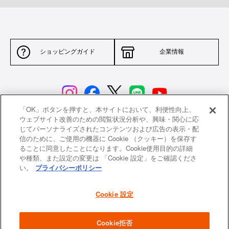
ショッピングガイド
企業情報
「OK」ボタンを押すと、本サイトにおいて、利便性向上、
ウェブサイト改善のための閲覧状況分析や、興味・関心に応
じてパーソナライズされたコンテンツおよび広告の表示・配
サイトポリシー
特定商取引法に基づく表示
信のために、ご使用の機器に Cookie （クッキー）を保存す
ることに同意したことになります。Cookie使用目的の詳細
並行輸入品について
個人情報保護方針
や種類、また設定の変更は 「Cookie 設定」をご確認くださ
い。
プライバシーポリシー
返品について
希望小売価格一覧
採用情報
ニュース
Cookie 設定
よくあるご質問
お問い合わせ
Cookie拒否