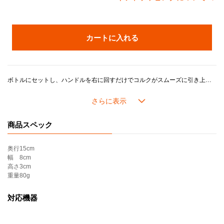
カートに入れる
ボトルにセットし、ハンドルを右に回すだけでコルクがスムーズに引き上がるワインオープナー。
スクリューを真っ直ぐ回し入れることができます。
機能と洗練されたデザイン性を兼ねそろえたオープナーはプレゼントとしても最適です。
商品スペック
奥行
15cm
幅
8cm
高さ
3cm
重量
80g
対応機器