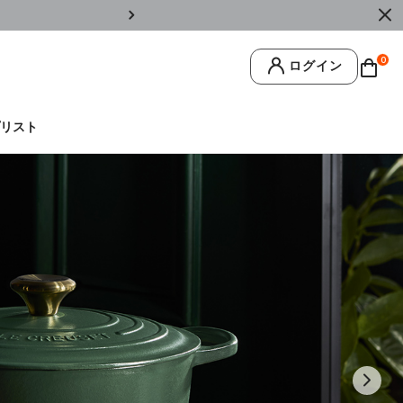
￥11,0
0
ログイン
リスト