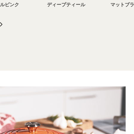
ェルピンク
ディープティール
マットブ