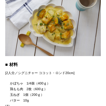
材料
[
2人分／シグニチャー ココット・ロンド20cm
]
かぼちゃ 1/4個（400ｇ）
鶏もも肉 2枚（600ｇ）
玉ねぎ 1個（200ｇ）
バター 10g
(A)