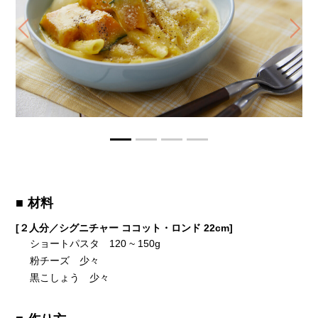
Previous
Ne
材料
[２人分／シグニチャー ココット・ロンド 22cm]
ショートパスタ 120 ~ 150g
粉チーズ 少々
黒こしょう 少々