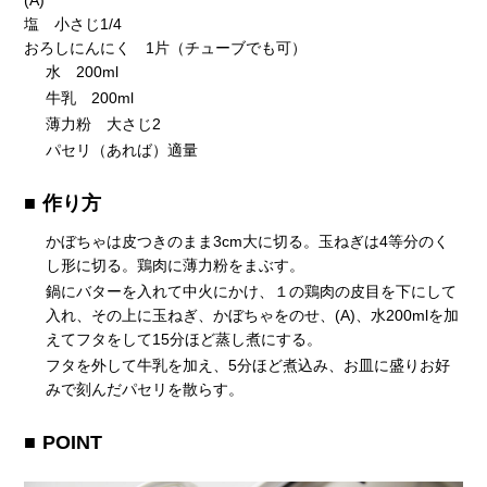
塩 小さじ1/4
おろしにんにく 1片（チューブでも可）
水 200ml
牛乳 200ml
薄力粉 大さじ2
パセリ（あれば）適量
作り方
かぼちゃは皮つきのまま3cm大に切る。玉ねぎは4等分のく
し形に切る。鶏肉に薄力粉をまぶす。
鍋にバターを入れて中火にかけ、１の鶏肉の皮目を下にして
入れ、その上に玉ねぎ、かぼちゃをのせ、(A)、水200mlを加
えてフタをして15分ほど蒸し煮にする。
フタを外して牛乳を加え、5分ほど煮込み、お皿に盛りお好
みで刻んだパセリを散らす。
POINT