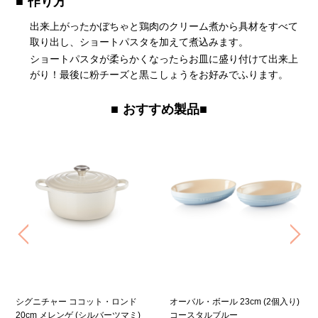
作り方
出来上がったかぼちゃと鶏肉のクリーム煮から具材をすべて
取り出し、ショートパスタを加えて煮込みます。
ショートパスタが柔らかくなったらお皿に盛り付けて出来上
がり！最後に粉チーズと黒こしょうをお好みでふります。
おすすめ製品■
Previous
Ne
シグニチャー ココット・ロンド
オーバル・ボール 23cm (2個入り)
20cm メレンゲ (シルバーツマミ)
コースタルブルー