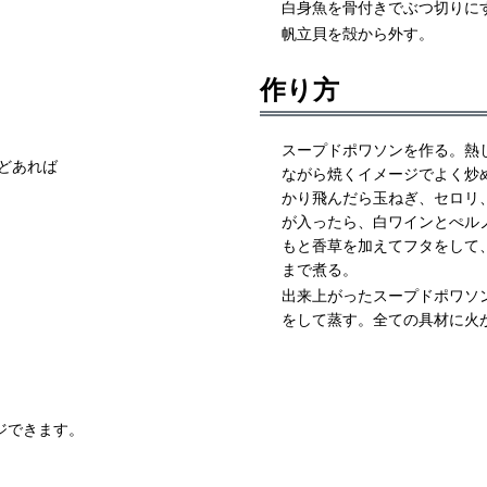
白身魚を骨付きでぶつ切りに
帆立貝を殻から外す。
作り方
スープドポワソンを作る。熱
どあれば
ながら焼くイメージでよく炒
かり飛んだら玉ねぎ、セロリ
が入ったら、白ワインとぺル
もと香草を加えてフタをして
まで煮る。
出来上がったスープドポワソ
をして蒸す。全ての具材に火
ジできます。