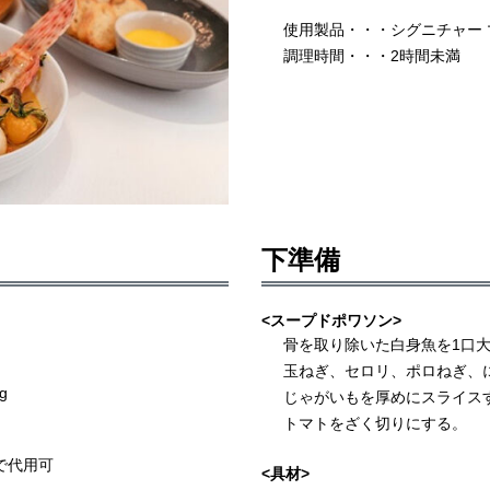
使用製品・・・シグニチャー マ
調理時間・・・2時間未満
下準備
<スープドポワソン>
骨を取り除いた白身魚を1口
玉ねぎ、セロリ、ポロねぎ、
g
じゃがいもを厚めにスライス
トマトをざく切りにする。
で代用可
<具材>