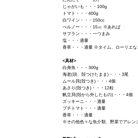
じゃがいも・・・100g
トマト・・・400g
白ワイン・・・150cc
ぺルノー・・・15㏄ ※あれば
サフラン・・・一つまみ
塩・・・適量
香草・・・適量 ※タイム、ローリエな
<具材>
白身魚・・・300g
海老(頭、殻つけたまま)・・・3尾
ムール貝(殻つき)・・・4個
あさり(殻つき)・・・12粒
帆立貝(殻から外したもの)・・・4個
ズッキーニ・・・適量
プチトマト・・・適量
香草・・・適量
※その他色々な魚介類、野菜でアレン