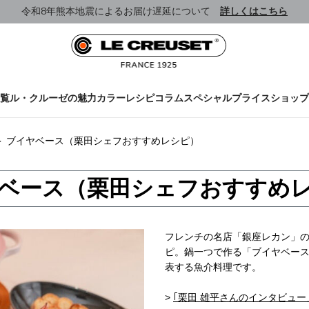
令和8年熊本地震によるお届け遅延について
詳しくはこちら
覧
ル・クルーゼの魅力
カラー
レシピ
コラム
スペシャルプライス
ショップ
＞
ブイヤベース（栗田シェフおすすめレシピ）
ベース（栗田シェフおすすめ
フレンチの名店「銀座レカン」
ピ。鍋一つで作る「ブイヤベー
表する魚介料理です。
>
｢栗田 雄平さんのインタビュ