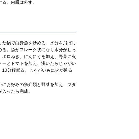
する。内臓は外す。
した鍋で白身魚を炒める。水分を飛ばし
める。魚がフレーク状になり水分がしっ
、ポロねぎ、にんにくを加え、野菜に火
ノーとトマトを加え、沸いたらじゃがい
、10分程煮る。じゃがいもに火が通る
ンにお好みの魚介類と野菜を加え、フタ
が入ったら完成。