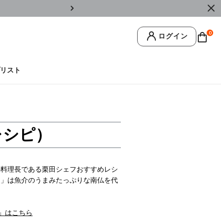
￥11,0
0
ログイン
リスト
レシピ）
の料理長である栗田シェフおすすめレシ
ス」は魚介のうまみたっぷりな南仏を代
ー」はこちら