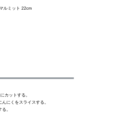
ルミット 22cm
大にカットする。
にんにくをスライスする。
する。