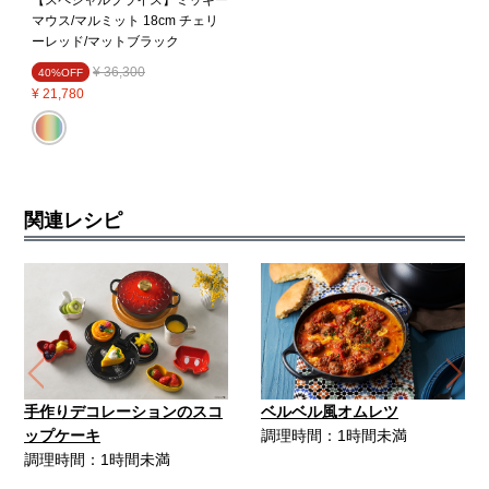
【スペシャルプライス】ミッキー
マウス/マルミット 18cm チェリ
ーレッド/マットブラック
Price reduced from
to
¥ 36,300
40%OFF
¥ 21,780
関連レシピ
Previous
Ne
手作りデコレーションのスコ
ベルベル風オムレツ
ップケーキ
調理時間：1時間未満
調理時間：1時間未満