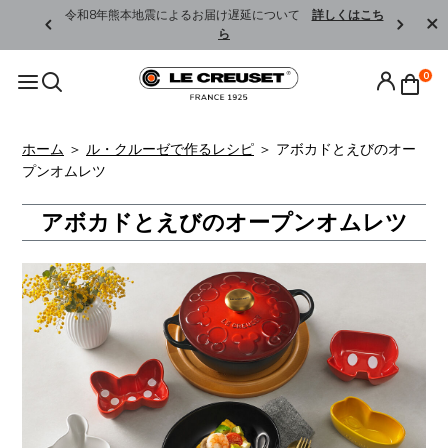
くはこちら
令和8年熊本地震によるお届け遅延について
詳しくはこち
ら
0
ホーム
＞
ル・クルーゼで作るレシピ
＞
アボカドとえびのオー
プンオムレツ
アボカドとえびのオープンオムレツ