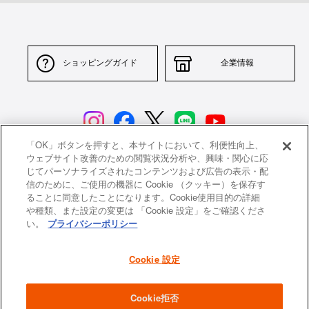
ショッピングガイド
企業情報
「OK」ボタンを押すと、本サイトにおいて、利便性向上、
ウェブサイト改善のための閲覧状況分析や、興味・関心に応
じてパーソナライズされたコンテンツおよび広告の表示・配
サイトポリシー
特定商取引法に基づく表示
信のために、ご使用の機器に Cookie （クッキー）を保存す
ることに同意したことになります。Cookie使用目的の詳細
並行輸入品について
個人情報保護方針
や種類、また設定の変更は 「Cookie 設定」をご確認くださ
い。
プライバシーポリシー
返品について
希望小売価格一覧
採用情報
ニュース
Cookie 設定
よくあるご質問
お問い合わせ
Cookie拒否