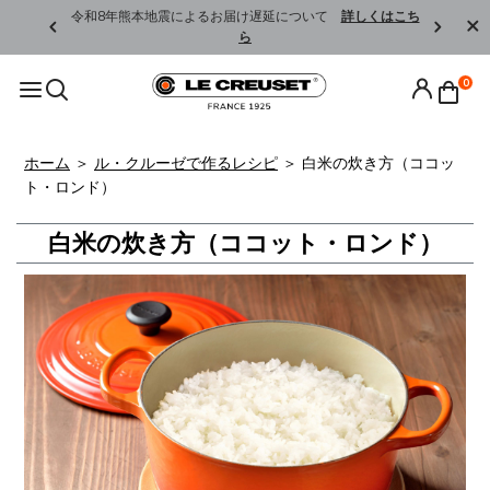
くはこちら
令和8年熊本地震によるお届け遅延について
詳しくはこち
ら
0
ホーム
＞
ル・クルーゼで作るレシピ
＞
白米の炊き方（ココッ
ト・ロンド）
白米の炊き方（ココット・ロンド）