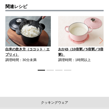
関連レシピ
Previous
Ne
白米の炊き方（ココット・エ
おかゆ（10倍粥／5倍粥／3倍
ブリィ）
粥）
調理時間：30分未満
調理時間：1時間以上
クッキングウェア