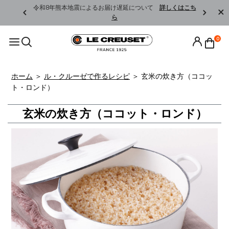
くはこちら
令和8年熊本地震によるお届け遅延について
詳しくはこち
ら
0
ホーム
＞
ル・クルーゼで作るレシピ
＞ 玄米
の炊き方（ココッ
ト・ロンド）
玄米の炊き方（ココット・ロンド）