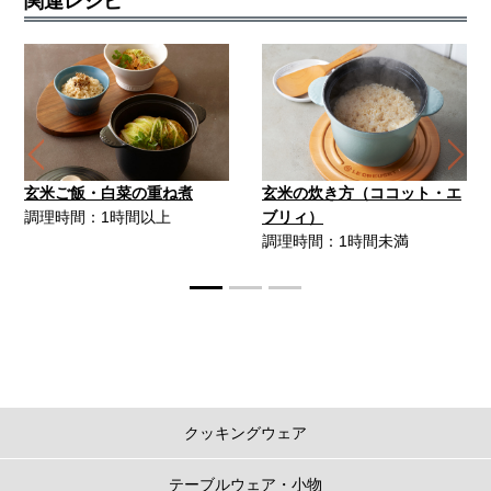
関連レシピ
Previous
Ne
玄米ご飯・白菜の重ね煮
玄米の炊き方（ココット・エ
調理時間：1時間以上
ブリィ）
調理時間：1時間未満
クッキングウェア
テーブルウェア・小物