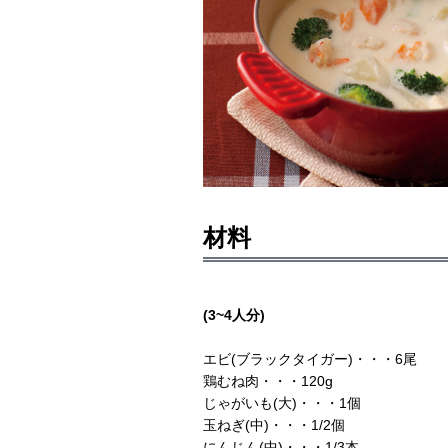
材料
(3~4人分)
エビ(ブラックタイガー)・・・6尾
鶏むね肉・・・120g
じゃがいも(大)・・・1個
玉ねぎ(中)・・・1/2個
にんじん(中)・・・1/3本