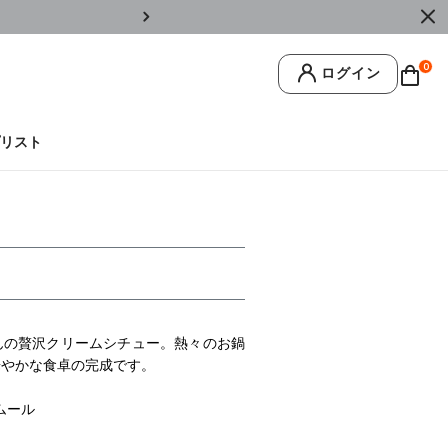
￥11,0
0
ログイン
リスト
んの贅沢クリームシチュー。熱々のお鍋
華やかな食卓の完成です。
ムール