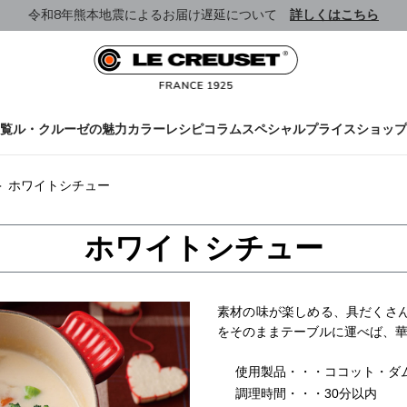
令和8年熊本地震によるお届け遅延について
詳しくはこちら
覧
ル・クルーゼの魅力
カラー
レシピ
コラム
スペシャルプライス
ショップ
＞
ホワイトシチュー
ホワイトシチュー
素材の味が楽しめる、具だくさ
をそのままテーブルに運べば、
使用製品・・・ココット・ダ
調理時間・・・30分以内