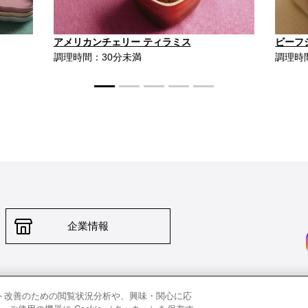
アメリカンチェリー ティラミス
ビーフ
調理時間：30分未満
調理時
企業情報
行輸入品について
個人情報保護方針
返品について
希望小売価格一覧
採
ト改善のための閲覧状況分析や、興味・関心に応