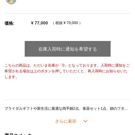
selected
¥ 77,000
価格:
（ 税抜
¥ 70,000
）
在庫入荷時に通知を希望する
こちらの商品は、ただいま在庫が「0」となっております。入荷時に通知をご
希望される場合は上のボタンを押していただくと、再入荷時にお知らせいた
します。
ブライダルギフトや新生活に最適な両手鍋2点、食器セット1点、鍋のフタ置き1点のお得なセットです。
【製品特徴】
■ココット・エブリィ 18：炊飯に非常に適したデザインの人気のお鍋です。炊飯の目安：3合まで。インナーリッドは別売りです。別売りのインナーリッドは
≪こちら≫
。