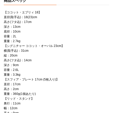
商品スペック
■シグニチャー ココット・オーバル 23cm：魚や野菜など、細長い食材をそのまま調理できるのが特徴。鶏を丸ごと使ったローストチキンや豪快な魚料理など、本格的なお料理に大活躍します。
■スフィア・プレート 17cm (5枚入り)：前菜やパン、取り分け皿やケーキ皿としても最適なサイズのプレート。
■リッド・スタンド：ル・クルーゼ製品のフタ専用スタンド。フタの置き場だけでなく、タブレット端末のスタンドとしてもお使いいただけます。
【ココット・エブリィ 18】
直径(取手込)：18(23)cm
【セット内容】
高さ(フタ込)：17cm
・ココット・エブリィ 18 コースタルブルー (シルバーツマミ) x1
深さ：13cm
・シグニチャー ココット・オーバル 23cm メレンゲ (シルバーツマミ) x1
底径：10cm
・パステルレインボー スフィア・プレート 17cm (5枚入り) x1
容量：2L
・リッド・スタンド コースタルブルー x1
重量：2.7kg
【シグニチャー ココット・オーバル 23cm】
<製品についての注意点>
横(取手込)：31cm
＊ココット・エブリィの内側はブラックマットホーローです。
縦：20cm
＊お鍋のツマミのカラーは画像でご確認ください。
高さ(フタ込)：14cm
＊ココット・エブリィ 18は底径が小さいため、五徳のサイズによっては安定しない場合があります。火にかける前に傾き等がないかを十分にご確認の上、ご使用ください。 IHクッキングヒーターは10㎝以上対応するものにお使いいただけます。
深さ：9cm
＊アウトレット品相当（多少のムラや黒点、気泡がある、化粧箱にダメージがある等）のものが含まれる場合がございます。ご了承の上、ご購入ください。
容量：2.6L
＊返品・交換はいたしかねます。
重量：3.3kg
＊単品のセット商品につき、ラッピングの場合は個別包装となります。
【スフィア・プレート 17cm (5枚入り)】
直径：17cm
高さ：2cm
重量：360g(1個あたり)
【リッド・スタンド】
奥行：11cm
幅：12cm