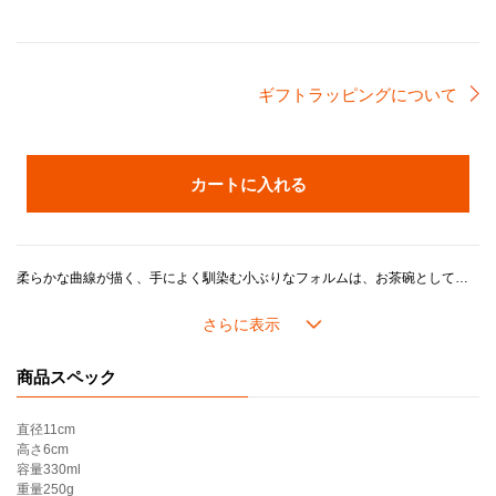
ギフトラッピングについて
カートに入れる
柔らかな曲線が描く、手によく馴染む小ぶりなフォルムは、お茶碗としてはもちろん、スープやサラダボールとしてもおすすめです。
また、アイスクリームやデザートの盛りつけにも便利です。
ル・クルーゼを象徴するスリーリングとロゴがさりげないアクセントのシンプルなデザインは、和洋を問わずどんな料理も引き立てます。
同シリーズの「プレート」や「ディッシュ」と合わせてコーディネートでき、セットでギフトアイテムとしても最適です。
商品スペック
ル・クルーゼのストーンウェアは耐熱耐冷に優れ、冷蔵・冷凍を始め、電子レンジ・オーブンを活用した幅広い料理シーンに対応し、デザインやカラーに加え機能性や耐久性が魅力です。
直径
11cm
＊製造時期により、化粧箱のデザインや製品の色味が若干異なる場合がございます。あらかじめご了承ください。
高さ
6cm
容量
330ml
重量
250g