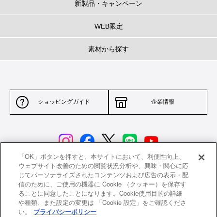
新製品・キャンペーン
WEB限定
素材から探す
ショッピングガイド
企業情報
「OK」ボタンを押すと、本サイトにおいて、利便性向上、
ウェブサイト改善のための閲覧状況分析や、興味・関心に応
じてパーソナライズされたコンテンツおよび広告の表示・配
サイトポリシー
特定商取引法に基づく表示
信のために、ご使用の機器に Cookie （クッキー）を保存す
ることに同意したことになります。Cookie使用目的の詳細
並行輸入品について
個人情報保護方針
や種類、また設定の変更は 「Cookie 設定」をご確認くださ
い。
プライバシーポリシー
返品について
希望小売価格一覧