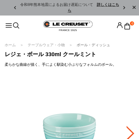
くはこちら
令和8年熊本地震によるお届け遅延について
詳しくはこち
ら
0
ホーム
テーブルウェア・小物
ボール・ディッシュ
レジェ・ボール 330ml クールミント
柔らかな曲線が描く、手によく馴染む小ぶりなフォルムのボール。