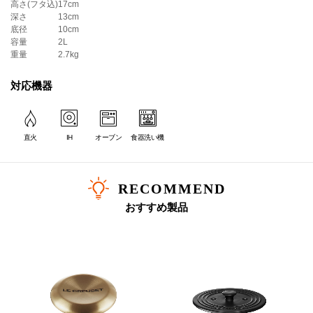
高さ(フタ込)
17cm
みんなに
深さ
13cm
底径
10cm
お料理初心者の方にも安心してお使いいただける工夫がつまっていま
容量
2L
す。
重量
2.7kg
対応機器
Every menu
いろんな料理を
直火
IH
オーブン
食器洗い機
日本人の食生活に欠かせない炊飯や煮物に最もふさわしいかたちを徹底
追及。
具だくさんのスープやカレー、揚げ物だって得意なお鍋です。
RECOMMEND
おすすめ製品
熱対流を熟考した構造
ココット ・ エブリィの最大の特長は、対流を効率的につくる構造にありま
す。丸みを帯びた底、深さのある本体、そしてドーム型のフタのトリプル効
果により、最も効率的に対流が起きる設計になっています。この対流効果に
よって、素材ひとつひとつに熱が均ーにいきわたり、料理を一層美味しく仕