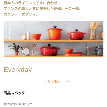
日本人のライフスタイルに合わせ、
《分量の目安》
フランスの職人と共に開発した鋳物ホーロー鍋、
■サイズ18
ココット・エブリィ。
人数：2～4人分
炊飯：3合まで
カレー：約8皿分
＊インナーリッドは別売りです。別売りのインナーリッドは
≪こちら≫
。
＊底径が小さいため、五徳のサイズによっては安定しない場合があります。火にかける前に傾き等がないかを十分にご確認の上、ご使用ください。
＊炊飯の目安：3合まで
＊IHクッキングヒーターは10㎝以上対応するものにお使いいただけます。
＊内側はブラックマットホーローです。
＊ツマミのカラーは画像でご確認ください。
Everyday
毎日
特別な日だけではなく、毎日、毎食使ってほしい。
だから使い易さとサイズ感にとことんこだわりました。
商品スペック
Everyone
直径(取手込)
18(23)cm