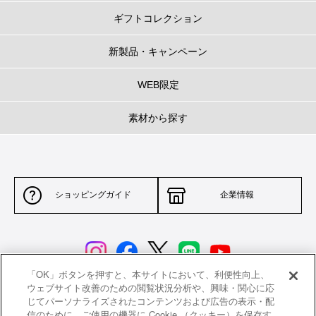
ココット・エブリィの深さ
ギフトコレクション
コンパクトでありながらも十分な容量を保つため深さのあるかたちに。
深さがある分、炊飯や煮物、煮込みはもちろん、揚げ物にも向いています。
新製品・キャンペーン
ブラックマットホーロー(内側)
WEB限定
ル ・クルーゼのスキレットやグリルと同じブラックマットホーロ ー加工を内
素材から探す
側に施しました。
油馴染みがよく、焼き付けるお料理にも最適。
ステインや細かいヒビが目立ちにくいので、鋳物ホーロー鍋を初めてお使い
いただく方にもおすすめです。
ショッピングガイド
企業情報
専用のインナーリッド(内フタ)
※別売り
日本の土鍋よりヒントを得たインナーリッド（内フタ）をストーンウェアで
開発しました。炊飯や煮物を調理する際に吹きこぼれを防ぐので、料理中の
ストレスを軽減します。
「OK」ボタンを押すと、本サイトにおいて、利便性向上、
ウェブサイト改善のための閲覧状況分析や、興味・関心に応
じてパーソナライズされたコンテンツおよび広告の表示・配
サイトポリシー
特定商取引法に基づく表示
信のために、ご使用の機器に Cookie （クッキー）を保存す