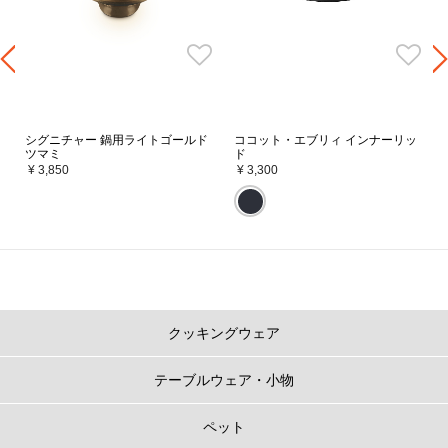
上げてくれます。
シグニチャー 鍋用ライトゴールド
ココット・エブリィ インナーリッ
ツマミ
ド
¥ 3,850
¥ 3,300
コンパクト設計
クッキングウェア
径が小さいので、調理中に隣のお鍋とぶつかるなんてこともありません。オ
ーブンのサイズを気にすることなくオーブン料理だって楽しめます。
収納を選ばず、あえてキッチンに出しておきたくなるような多彩なカラーリ
テーブルウェア・小物
ングとデザインにこだわりました。
ペット