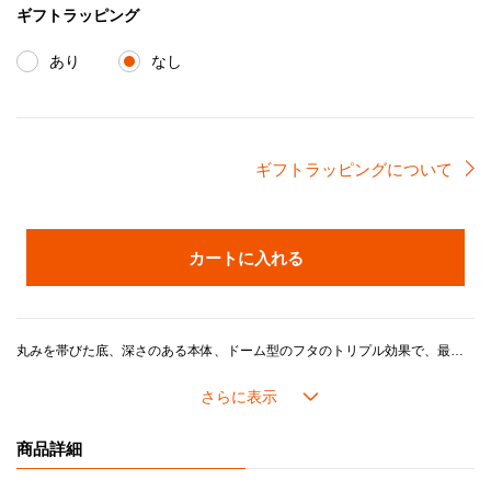
ギフトラッピング
あり
なし
ギフトラッピングについて
カートに入れる
丸みを帯びた底、深さのある本体、ドーム型のフタのトリプル効果で、最も効率的に対流が起きる設計は、素材ひとつひとつに熱が均一に行き渡り、炊飯だけでなくさまざまな料理をおいしく仕上げてくれます。ご飯だけではなく、「煮込み」、「揚げ物」、「蒸し料理」など、多彩な調理法に大活躍です。また、コンパクトなので、スマートに収納できるのもココット・エブリィの特徴です。鋳物ホーローウェアとして初めてインナーリッド（内フタ）を使用できる設計となっており、インナーリッドを使うことで、炊飯や煮物の吹きこぼれを防ぎます。※インナーリッドは別売りです。3合までの炊飯が可能です。
ル・クルーゼの鍋がつくるおいしさのヒミツは、鋳物ホーローの高い熱伝導性と蓄熱性に加え、ル・クルーゼが誇るこだわりの製品設計にあります。
長年の研究で進化してきたドーム型の鍋のフタには「スチームコントロール」と呼ばれる機能がついています。フタの3カ所に突起があることで、隙間からゆっくり均一に蒸気を逃がし、うまみが凝縮されていきます。また、吹きこぼれしにくく、安全面にも配慮した設計になっています。
商品詳細
内側の「ブラックマットホーロー」加工には、細かな凹凸があり、食材がくっつきにくいため、焼き付けてから煮込むようなお料理が得意です。また、色素沈着もしにくいため、使用後のお手入れも簡単です。