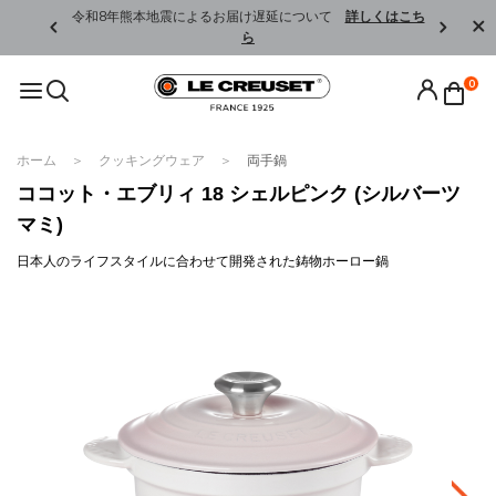
くはこちら
令和8年熊本地震によるお届け遅延について
詳しくはこち
ら
0
ホーム
クッキングウェア
両手鍋
ココット・エブリィ 18 シェルピンク (シルバーツ
マミ)
日本人のライフスタイルに合わせて開発された鋳物ホーロー鍋